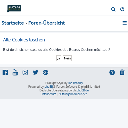
S
u
Startseite
Foren-Übersicht
c
h
e
Alle Cookies löschen
Bist du dir sicher, dass du alle Cookies des Boards löschen möchtest?
ProLight Style by
Ian Bradley
Powered by
phpBB
® Forum Software © phpBB Limited
Deutsche Übersetzung durch
phpBB.de
Datenschutz
|
Nutzungsbedingungen