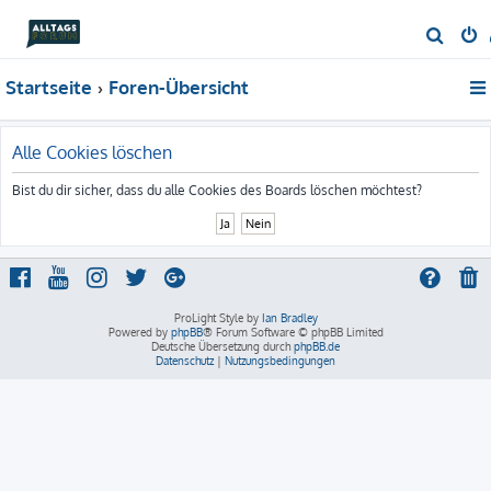
S
u
Startseite
Foren-Übersicht
c
h
e
Alle Cookies löschen
Bist du dir sicher, dass du alle Cookies des Boards löschen möchtest?
ProLight Style by
Ian Bradley
Powered by
phpBB
® Forum Software © phpBB Limited
Deutsche Übersetzung durch
phpBB.de
Datenschutz
|
Nutzungsbedingungen