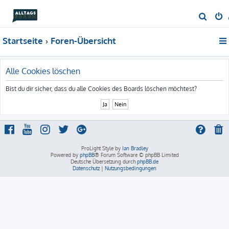
S
u
Startseite
Foren-Übersicht
c
h
e
Alle Cookies löschen
Bist du dir sicher, dass du alle Cookies des Boards löschen möchtest?
ProLight Style by
Ian Bradley
Powered by
phpBB
® Forum Software © phpBB Limited
Deutsche Übersetzung durch
phpBB.de
Datenschutz
|
Nutzungsbedingungen