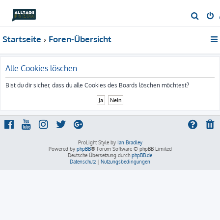
S
u
Startseite
Foren-Übersicht
c
h
e
Alle Cookies löschen
Bist du dir sicher, dass du alle Cookies des Boards löschen möchtest?
ProLight Style by
Ian Bradley
Powered by
phpBB
® Forum Software © phpBB Limited
Deutsche Übersetzung durch
phpBB.de
Datenschutz
|
Nutzungsbedingungen