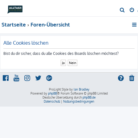
S
u
Startseite
Foren-Übersicht
c
h
e
Alle Cookies löschen
Bist du dir sicher, dass du alle Cookies des Boards löschen möchtest?
ProLight Style by
Ian Bradley
Powered by
phpBB
® Forum Software © phpBB Limited
Deutsche Übersetzung durch
phpBB.de
Datenschutz
|
Nutzungsbedingungen