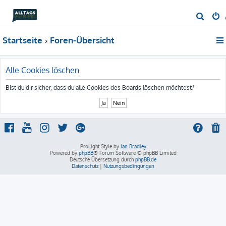
S
u
Startseite
Foren-Übersicht
c
h
e
Alle Cookies löschen
Bist du dir sicher, dass du alle Cookies des Boards löschen möchtest?
ProLight Style by
Ian Bradley
Powered by
phpBB
® Forum Software © phpBB Limited
Deutsche Übersetzung durch
phpBB.de
Datenschutz
|
Nutzungsbedingungen