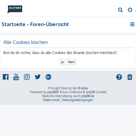
S
u
Startseite
Foren-Übersicht
c
h
e
Alle Cookies löschen
Bist du dir sicher, dass du alle Cookies des Boards löschen möchtest?
ProLight Style by
Ian Bradley
Powered by
phpBB
® Forum Software © phpBB Limited
Deutsche Übersetzung durch
phpBB.de
Datenschutz
|
Nutzungsbedingungen