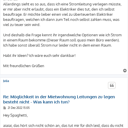
Allerdings sieht es so aus, dass ich eine Stromleitung verlegen müsste,
er mir aber nicht erlaubt, dass ein Elektriker dies tut, den ich selbst
beauftrage. Er möchte lieber einen viel zu überteuerten Elektriker
beauftragen, welchen ich dann zum Teil noch selbst zahlen muss, was
viel zu teuer sein wird.
Und deshalb die Frage kennt ihr irgendwelche Optionen wie ich Strom
in einem Raum bekomme (Dieser Raum soll quasi mein Büro werden).
Ich habe sonst überall Strom nur leider nicht in dem einen Raum.
Habt ihr Ideen? Ich wäre euch sehr dankbar!
Mit freundlichen Grüßen
Julia
Re: Möglichkeit in der Mietwohnung Leitungen zu legen
besteht nicht - Was kann ich tun?
B
21 Dez 2022 15:05
e
i
Hey Spaghetti,
t
r
a
aiaiai, das hört sich nicht schön an, das tut mir für dich leid, dass du nicht
g