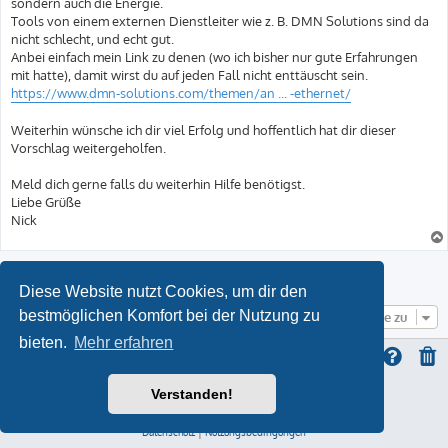
sondern auch die Energie.
Tools von einem externen Dienstleiter wie z. B. DMN Solutions sind da
nicht schlecht, und echt gut.
Anbei einfach mein Link zu denen (wo ich bisher nur gute Erfahrungen
mit hatte), damit wirst du auf jeden Fall nicht enttäuscht sein.
https://www.dmn-solutions.com/themen/an ... -ethernet/
Weiterhin wünsche ich dir viel Erfolg und hoffentlich hat dir dieser
Vorschlag weitergeholfen.
Meld dich gerne falls du weiterhin Hilfe benötigst.
Liebe Grüße
Nick
Antworten
Diese Website nutzt Cookies, um dir den
bestmöglichen Komfort bei der Nutzung zu
Gehe zu
bieten.
Mehr erfahren
Verstanden!
ProLight Style by
Ian Bradley
Powered by
phpBB
® Forum Software © phpBB Limited
Deutsche Übersetzung durch
phpBB.de
Datenschutz
|
Nutzungsbedingungen