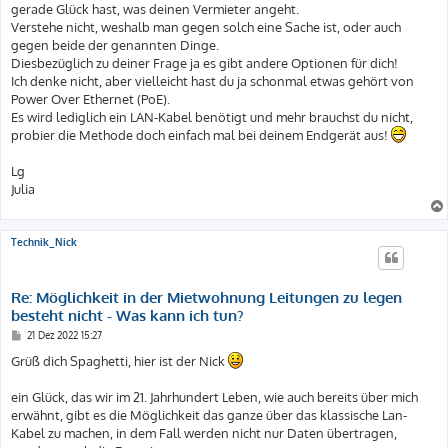
gerade Glück hast, was deinen Vermieter angeht.
Verstehe nicht, weshalb man gegen solch eine Sache ist, oder auch
gegen beide der genannten Dinge.
Diesbezüglich zu deiner Frage ja es gibt andere Optionen für dich!
Ich denke nicht, aber vielleicht hast du ja schonmal etwas gehört von
Power Over Ethernet (PoE).
Es wird lediglich ein LAN-Kabel benötigt und mehr brauchst du nicht,
probier die Methode doch einfach mal bei deinem Endgerät aus!
Lg
Julia
Technik_Nick
Re: Möglichkeit in der Mietwohnung Leitungen zu legen
besteht nicht - Was kann ich tun?
B
21 Dez 2022 15:27
e
i
Grüß dich Spaghetti, hier ist der Nick
t
r
a
ein Glück, das wir im 21. Jahrhundert Leben, wie auch bereits über mich
g
erwähnt, gibt es die Möglichkeit das ganze über das klassische Lan-
Kabel zu machen, in dem Fall werden nicht nur Daten übertragen,