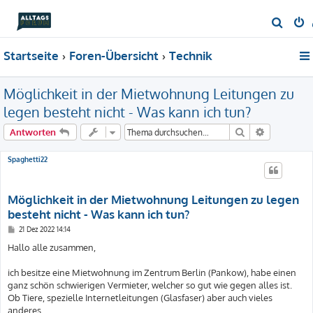
S
u
Startseite
Foren-Übersicht
Technik
c
h
Möglichkeit in der Mietwohnung Leitungen zu
e
legen besteht nicht - Was kann ich tun?
Suche
Erweiterte
Antworten
Spaghetti22
Möglichkeit in der Mietwohnung Leitungen zu legen
besteht nicht - Was kann ich tun?
B
21 Dez 2022 14:14
e
i
Hallo alle zusammen,
t
r
a
ich besitze eine Mietwohnung im Zentrum Berlin (Pankow), habe einen
g
ganz schön schwierigen Vermieter, welcher so gut wie gegen alles ist.
Ob Tiere, spezielle Internetleitungen (Glasfaser) aber auch vieles
anderes.