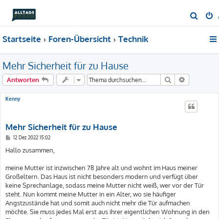
S
u
Startseite
Foren-Übersicht
Technik
c
h
Mehr Sicherheit für zu Hause
e
Suche
Erweiterte
Antworten
Kenny
Mehr Sicherheit für zu Hause
B
12 Dez 2022 15:02
e
i
Hallo zusammen,
t
r
a
meine Mutter ist inzwischen 78 Jahre alt und wohnt im Haus meiner
g
Großeltern. Das Haus ist nicht besonders modern und verfügt über
keine Sprechanlage, sodass meine Mutter nicht weiß, wer vor der Tür
steht. Nun kommt meine Mutter in ein Alter, wo sie häufiger
Angstzustände hat und somit auch nicht mehr die Tür aufmachen
möchte. Sie muss jedes Mal erst aus ihrer eigentlichen Wohnung in den