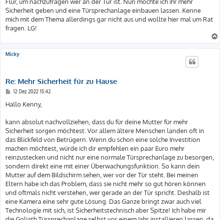
Flur, um nachzufragen wer an der Tür ist. Nun möchte ich ihr mehr
Sicherheit geben und eine Türsprechanlage einbauen lassen. Kenne
mich mit dem Thema allerdings gar nicht aus und wollte hier mal um Rat
fragen. LG!
Micky
Re: Mehr Sicherheit für zu Hause
B
12 Dez 2022 15:42
e
i
Hallo Kenny,
t
r
a
kann absolut nachvollziehen, dass du für deine Mutter für mehr
g
Sicherheit sorgen möchtest. Vor allem ältere Menschen landen oft in
das Blickfeld von Betrügern. Wenn du schon eine solche Investition
machen möchtest, würde ich dir empfehlen ein paar Euro mehr
reinzustecken und nicht nur eine normale Türsprechanlage zu besorgen,
sondern direkt eine mit einer Überwachungsfunktion. So kann dein
Mutter auf dem Bildschirm sehen, wer vor der Tür steht. Bei meinen
Eltern habe ich das Problem, dass sie nicht mehr so gut hören können
und oftmals nicht verstehen, wer gerade an der Tür spricht. Deshalb ist
eine Kamera eine sehr gute Lösung. Das Ganze bringt zwar auch viel
Technologie mit sich, ist Sicherheitstechnisch aber Spitze! Ich habe mir
die Goliath Türsprechanlage selbst vor einem Jahr installieren lassen, da