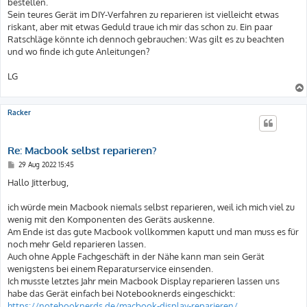
bestellen.
Sein teures Gerät im DIY-Verfahren zu reparieren ist vielleicht etwas
riskant, aber mit etwas Geduld traue ich mir das schon zu. Ein paar
Ratschläge könnte ich dennoch gebrauchen: Was gilt es zu beachten
und wo finde ich gute Anleitungen?
LG
Racker
Re: Macbook selbst reparieren?
B
29 Aug 2022 15:45
e
i
Hallo Jitterbug,
t
r
a
ich würde mein Macbook niemals selbst reparieren, weil ich mich viel zu
g
wenig mit den Komponenten des Geräts auskenne.
Am Ende ist das gute Macbook vollkommen kaputt und man muss es für
noch mehr Geld reparieren lassen.
Auch ohne Apple Fachgeschäft in der Nähe kann man sein Gerät
wenigstens bei einem Reparaturservice einsenden.
Ich musste letztes Jahr mein Macbook Display reparieren lassen uns
habe das Gerät einfach bei Notebooknerds eingeschickt:
https://notebooknerds.de/macbook-display-reparieren/