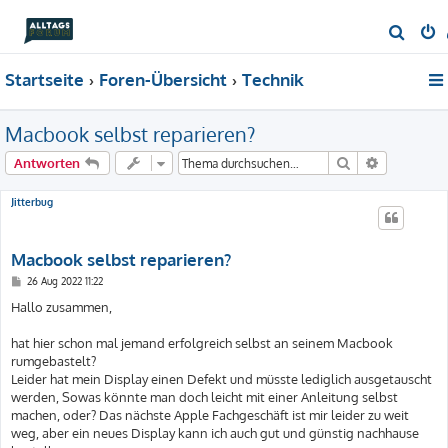
S
u
Startseite
Foren-Übersicht
Technik
c
h
Macbook selbst reparieren?
e
Suche
Erweiterte
Antworten
Jitterbug
Macbook selbst reparieren?
B
26 Aug 2022 11:22
e
i
Hallo zusammen,
t
r
a
hat hier schon mal jemand erfolgreich selbst an seinem Macbook
g
rumgebastelt?
Leider hat mein Display einen Defekt und müsste lediglich ausgetauscht
werden, Sowas könnte man doch leicht mit einer Anleitung selbst
machen, oder? Das nächste Apple Fachgeschäft ist mir leider zu weit
weg, aber ein neues Display kann ich auch gut und günstig nachhause