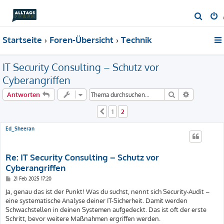
S
u
Startseite
Foren-Übersicht
Technik
c
h
IT Security Consulting – Schutz vor
e
Cyberangriffen
Suche
Erweiterte
Antworten
1
2
Vorherige
Ed_Sheeran
Re: IT Security Consulting – Schutz vor
Cyberangriffen
B
21 Feb 2025 17:20
e
i
Ja, genau das ist der Punkt! Was du suchst, nennt sich Security-Audit –
t
eine systematische Analyse deiner IT-Sicherheit. Damit werden
r
a
Schwachstellen in deinen Systemen aufgedeckt. Das ist oft der erste
g
Schritt, bevor weitere Maßnahmen ergriffen werden.