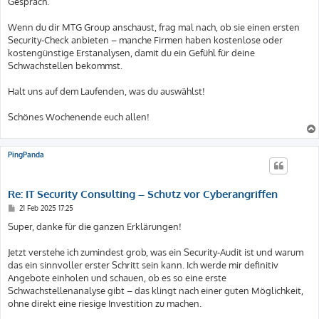
Gespräch.
Wenn du dir MTG Group anschaust, frag mal nach, ob sie einen ersten
Security-Check anbieten – manche Firmen haben kostenlose oder
kostengünstige Erstanalysen, damit du ein Gefühl für deine
Schwachstellen bekommst.
Halt uns auf dem Laufenden, was du auswählst!
Schönes Wochenende euch allen!
PingPanda
Re: IT Security Consulting – Schutz vor Cyberangriffen
B
21 Feb 2025 17:25
e
i
Super, danke für die ganzen Erklärungen!
t
r
a
Jetzt verstehe ich zumindest grob, was ein Security-Audit ist und warum
g
das ein sinnvoller erster Schritt sein kann. Ich werde mir definitiv
Angebote einholen und schauen, ob es so eine erste
Schwachstellenanalyse gibt – das klingt nach einer guten Möglichkeit,
ohne direkt eine riesige Investition zu machen.