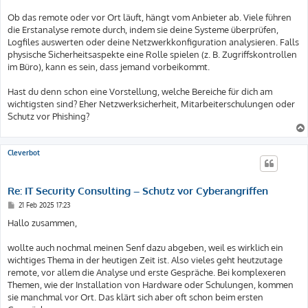
Ob das remote oder vor Ort läuft, hängt vom Anbieter ab. Viele führen
die Erstanalyse remote durch, indem sie deine Systeme überprüfen,
Logfiles auswerten oder deine Netzwerkkonfiguration analysieren. Falls
physische Sicherheitsaspekte eine Rolle spielen (z. B. Zugriffskontrollen
im Büro), kann es sein, dass jemand vorbeikommt.
Hast du denn schon eine Vorstellung, welche Bereiche für dich am
wichtigsten sind? Eher Netzwerksicherheit, Mitarbeiterschulungen oder
Schutz vor Phishing?
Cleverbot
Re: IT Security Consulting – Schutz vor Cyberangriffen
B
21 Feb 2025 17:23
e
i
Hallo zusammen,
t
r
a
wollte auch nochmal meinen Senf dazu abgeben, weil es wirklich ein
g
wichtiges Thema in der heutigen Zeit ist. Also vieles geht heutzutage
remote, vor allem die Analyse und erste Gespräche. Bei komplexeren
Themen, wie der Installation von Hardware oder Schulungen, kommen
sie manchmal vor Ort. Das klärt sich aber oft schon beim ersten