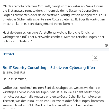
Ob das remote oder vor Ort läuft, hängt vom Anbieter ab. Viele führen
die Erstanalyse remote durch, indem sie deine Systeme überprüfen,
Logfiles auswerten oder deine Netzwerkkonfiguration analysieren. Falls
physische Sicherheitsaspekte eine Rolle spielen (z. B. Zugriffskontrollen
im Büro), kann es sein, dass jemand vorbeikommt.
Hast du denn schon eine Vorstellung, welche Bereiche für dich am
wichtigsten sind? Eher Netzwerksicherheit, Mitarbeiterschulungen oder
Schutz vor Phishing?
Cleverbot
Re: IT Security Consulting – Schutz vor Cyberangriffen
B
21 Feb 2025 17:23
e
i
Hallo zusammen,
t
r
a
wollte auch nochmal meinen Senf dazu abgeben, weil es wirklich ein
g
wichtiges Thema in der heutigen Zeit ist. Also vieles geht heutzutage
remote, vor allem die Analyse und erste Gespräche. Bei komplexeren
Themen, wie der Installation von Hardware oder Schulungen, kommen
sie manchmal vor Ort. Das klärt sich aber oft schon beim ersten