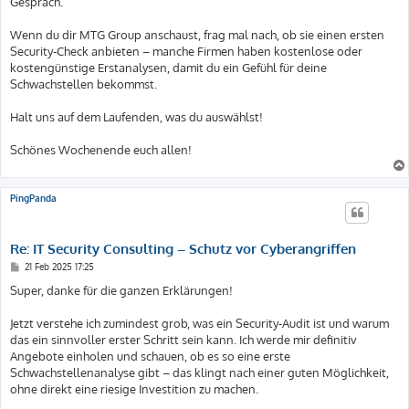
Gespräch.
Wenn du dir MTG Group anschaust, frag mal nach, ob sie einen ersten
Security-Check anbieten – manche Firmen haben kostenlose oder
kostengünstige Erstanalysen, damit du ein Gefühl für deine
Schwachstellen bekommst.
Halt uns auf dem Laufenden, was du auswählst!
Schönes Wochenende euch allen!
PingPanda
Re: IT Security Consulting – Schutz vor Cyberangriffen
B
21 Feb 2025 17:25
e
i
Super, danke für die ganzen Erklärungen!
t
r
a
Jetzt verstehe ich zumindest grob, was ein Security-Audit ist und warum
g
das ein sinnvoller erster Schritt sein kann. Ich werde mir definitiv
Angebote einholen und schauen, ob es so eine erste
Schwachstellenanalyse gibt – das klingt nach einer guten Möglichkeit,
ohne direkt eine riesige Investition zu machen.