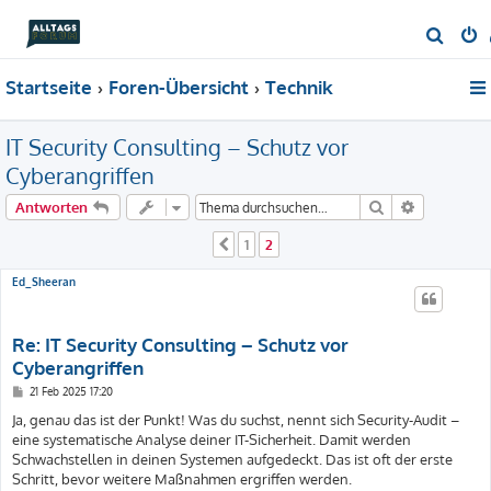
S
u
Startseite
Foren-Übersicht
Technik
c
h
IT Security Consulting – Schutz vor
e
Cyberangriffen
Suche
Erweiterte
Antworten
1
2
Vorherige
Ed_Sheeran
Re: IT Security Consulting – Schutz vor
Cyberangriffen
B
21 Feb 2025 17:20
e
i
Ja, genau das ist der Punkt! Was du suchst, nennt sich Security-Audit –
t
eine systematische Analyse deiner IT-Sicherheit. Damit werden
r
a
Schwachstellen in deinen Systemen aufgedeckt. Das ist oft der erste
g
Schritt, bevor weitere Maßnahmen ergriffen werden.