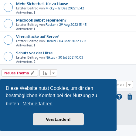
Mehr Sicherheit für zu Hause
Letzter Beitrag von
Micky
«
12 Dez 2022 15:42
Antworten:
1
Macbook selbst reparieren?
Letzter Beitrag von
Racker
«
29 Aug 2022 15:45
Antworten:
1
Virenattacke auf Server!
Letzter Beitrag von
Harald
«
04 Mär 2022 15:13
Antworten:
1
Schutz vor der Hitze
Letzter Beitrag von
Niklas
«
30 Jul 2021 10:03
Antworten:
2
Neues Thema
Gehe zu
Diese Website nutzt Cookies, um dir den
bestmöglichen Komfort bei der Nutzung zu
bieten.
Mehr erfahren
ProLight Style by
Ian Bradley
Powered by
phpBB
® Forum Software © phpBB Limited
Deutsche Übersetzung durch
phpBB.de
Verstanden!
Datenschutz
|
Nutzungsbedingungen