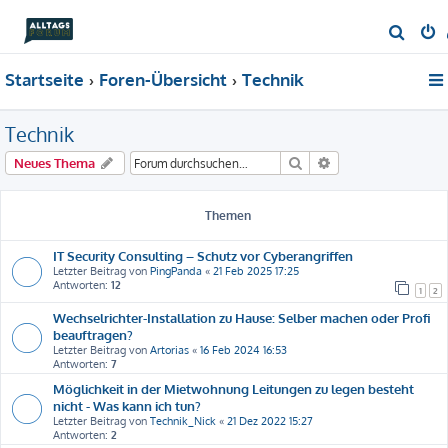
S
u
Startseite
Foren-Übersicht
Technik
c
h
Technik
e
Suche
Erweiterte Suche
Neues Thema
Themen
IT Security Consulting – Schutz vor Cyberangriffen
Letzter Beitrag von
PingPanda
«
21 Feb 2025 17:25
Antworten:
12
1
2
Wechselrichter-Installation zu Hause: Selber machen oder Profi
beauftragen?
Letzter Beitrag von
Artorias
«
16 Feb 2024 16:53
Antworten:
7
Möglichkeit in der Mietwohnung Leitungen zu legen besteht
nicht - Was kann ich tun?
Letzter Beitrag von
Technik_Nick
«
21 Dez 2022 15:27
Antworten:
2