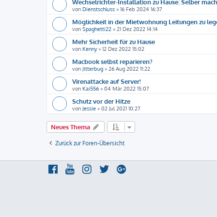
Wechselrichter-Installation zu Hause: Selber mac
von
Dienstschluss
»
16 Feb 2024 16:37
Möglichkeit in der Mietwohnung Leitungen zu lege
von
Spaghetti22
»
21 Dez 2022 14:14
Mehr Sicherheit für zu Hause
von
Kenny
»
12 Dez 2022 15:02
Macbook selbst reparieren?
von
Jitterbug
»
26 Aug 2022 11:22
Virenattacke auf Server!
von
Kai556
»
04 Mär 2022 15:07
Schutz vor der Hitze
von
Jessie
»
02 Jul 2021 10:27
Neues Thema
Zurück zur Foren-Übersicht