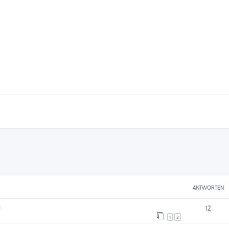
eiterte Suche
ANTWORTEN
n
12
1
2