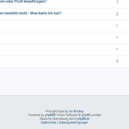
hen oder Profi beauftragen?
7
n besteht nicht - Was kann ich tun?
2
1
1
1
2
ProLight Style by
Ian Bradley
Powered by
phpBB
® Forum Software © phpBB Limited
Deutsche Übersetzung durch
phpBB.de
Datenschutz
|
Nutzungsbedingungen