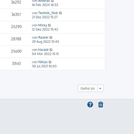
von
Artorias
36292
16 Feb 2024 16:53
von
Technik_Nick
36357
21 Dez 2022 15:27
von
Micky
25290
12 Dez 2022 15:42
von
Racker
28788
29 Aug 2022 15:45
von
Harald
25600
04 Mär 2022 15:13
von
Niklas
33143
30 Jul 2021 10:03
Gehe zu