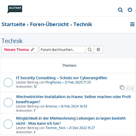
S
u
Startseite
Foren-Übersicht
Technik
c
h
Technik
e
Suche
Erweiterte Suche
Neues Thema
Themen
IT Security Consulting – Schutz vor Cyberangriffen
Letzter Beitrag von
PingPanda
«
21 Feb 2025 17:25
Antworten:
12
1
2
Wechselrichter-Installation zu Hause: Selber machen oder Profi
beauftragen?
Letzter Beitrag von
Artorias
«
16 Feb 2024 16:53
Antworten:
7
Möglichkeit in der Mietwohnung Leitungen zu legen besteht
nicht - Was kann ich tun?
Letzter Beitrag von
Technik_Nick
«
21 Dez 2022 15:27
Antworten:
2