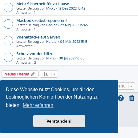
Mehr Sicherheit für zu Hause
Letzter Beitrag von
Micky
«
12 Dez 2022 15:42
Antworten:
1
Macbook selbst reparieren?
Letzter Beitrag von
Racker
«
29 Aug 2022 15:45
Antworten:
1
Virenattacke auf Server!
Letzter Beitrag von
Harald
«
04 Mär 2022 15:13
Antworten:
1
Schutz vor der Hitze
Letzter Beitrag von
Niklas
«
30 Jul 2021 10:03
Antworten:
2
Neues Thema
Gehe zu
Diese Website nutzt Cookies, um dir den
bestmöglichen Komfort bei der Nutzung zu
bieten.
Mehr erfahren
ProLight Style by
Ian Bradley
Powered by
phpBB
® Forum Software © phpBB Limited
Deutsche Übersetzung durch
phpBB.de
Verstanden!
Datenschutz
|
Nutzungsbedingungen