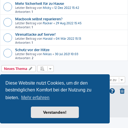
Mehr Sicherheit für zu Hause
Letzter Beitrag von
Micky
«
12 Dez 2022 15:42
Antworten:
1
Macbook selbst reparieren?
Letzter Beitrag von
Racker
«
29 Aug 2022 15:45
Antworten:
1
Virenattacke auf Server!
Letzter Beitrag von
Harald
«
04 Mär 2022 15:13
Antworten:
1
Schutz vor der Hitze
Letzter Beitrag von
Niklas
«
30 Jul 2021 10:03
Antworten:
2
Neues Thema
Gehe zu
Diese Website nutzt Cookies, um dir den
bestmöglichen Komfort bei der Nutzung zu
bieten.
Mehr erfahren
ProLight Style by
Ian Bradley
Powered by
phpBB
® Forum Software © phpBB Limited
Deutsche Übersetzung durch
phpBB.de
Verstanden!
Datenschutz
|
Nutzungsbedingungen