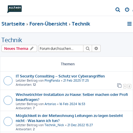
S
u
Startseite
Foren-Übersicht
Technik
c
h
Technik
e
Suche
Erweiterte Suche
Neues Thema
Themen
IT Security Consulting – Schutz vor Cyberangriffen
Letzter Beitrag von
PingPanda
«
21 Feb 2025 17:25
Antworten:
12
1
2
Wechselrichter-Installation zu Hause: Selber machen oder Profi
beauftragen?
Letzter Beitrag von
Artorias
«
16 Feb 2024 16:53
Antworten:
7
Möglichkeit in der Mietwohnung Leitungen zu legen besteht
nicht - Was kann ich tun?
Letzter Beitrag von
Technik_Nick
«
21 Dez 2022 15:27
Antworten:
2