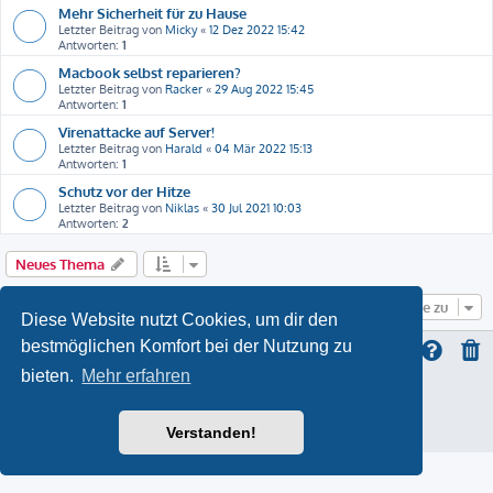
Mehr Sicherheit für zu Hause
Letzter Beitrag von
Micky
«
12 Dez 2022 15:42
Antworten:
1
Macbook selbst reparieren?
Letzter Beitrag von
Racker
«
29 Aug 2022 15:45
Antworten:
1
Virenattacke auf Server!
Letzter Beitrag von
Harald
«
04 Mär 2022 15:13
Antworten:
1
Schutz vor der Hitze
Letzter Beitrag von
Niklas
«
30 Jul 2021 10:03
Antworten:
2
Neues Thema
Gehe zu
Diese Website nutzt Cookies, um dir den
bestmöglichen Komfort bei der Nutzung zu
bieten.
Mehr erfahren
ProLight Style by
Ian Bradley
Powered by
phpBB
® Forum Software © phpBB Limited
Deutsche Übersetzung durch
phpBB.de
Verstanden!
Datenschutz
|
Nutzungsbedingungen