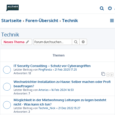
S
u
Startseite
Foren-Übersicht
Technik
c
h
Technik
e
Suche
Erweiterte Suche
Neues Thema
Themen
IT Security Consulting – Schutz vor Cyberangriffen
Letzter Beitrag von
PingPanda
«
21 Feb 2025 17:25
Antworten:
12
1
2
Wechselrichter-Installation zu Hause: Selber machen oder Profi
beauftragen?
Letzter Beitrag von
Artorias
«
16 Feb 2024 16:53
Antworten:
7
Möglichkeit in der Mietwohnung Leitungen zu legen besteht
nicht - Was kann ich tun?
Letzter Beitrag von
Technik_Nick
«
21 Dez 2022 15:27
Antworten:
2