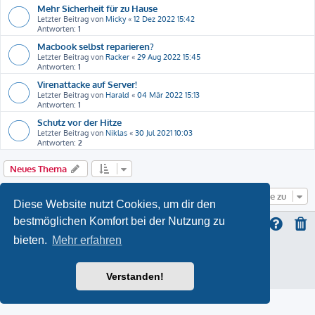
Mehr Sicherheit für zu Hause
Letzter Beitrag von
Micky
«
12 Dez 2022 15:42
Antworten:
1
Macbook selbst reparieren?
Letzter Beitrag von
Racker
«
29 Aug 2022 15:45
Antworten:
1
Virenattacke auf Server!
Letzter Beitrag von
Harald
«
04 Mär 2022 15:13
Antworten:
1
Schutz vor der Hitze
Letzter Beitrag von
Niklas
«
30 Jul 2021 10:03
Antworten:
2
Neues Thema
Gehe zu
Diese Website nutzt Cookies, um dir den
bestmöglichen Komfort bei der Nutzung zu
bieten.
Mehr erfahren
ProLight Style by
Ian Bradley
Powered by
phpBB
® Forum Software © phpBB Limited
Deutsche Übersetzung durch
phpBB.de
Verstanden!
Datenschutz
|
Nutzungsbedingungen