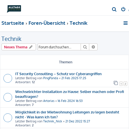
S
u
Startseite
Foren-Übersicht
Technik
c
h
Technik
e
Suche
Erweiterte Suche
Neues Thema
Themen
IT Security Consulting – Schutz vor Cyberangriffen
Letzter Beitrag von
PingPanda
«
21 Feb 2025 17:25
Antworten:
12
1
2
Wechselrichter-Installation zu Hause: Selber machen oder Profi
beauftragen?
Letzter Beitrag von
Artorias
«
16 Feb 2024 16:53
Antworten:
7
Möglichkeit in der Mietwohnung Leitungen zu legen besteht
nicht - Was kann ich tun?
Letzter Beitrag von
Technik_Nick
«
21 Dez 2022 15:27
Antworten:
2