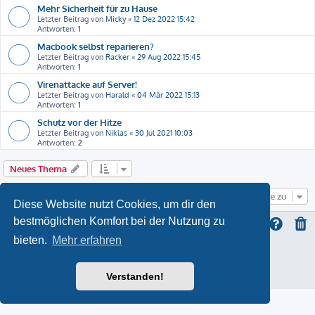
Mehr Sicherheit für zu Hause
Letzter Beitrag von
Micky
«
12 Dez 2022 15:42
Antworten:
1
Macbook selbst reparieren?
Letzter Beitrag von
Racker
«
29 Aug 2022 15:45
Antworten:
1
Virenattacke auf Server!
Letzter Beitrag von
Harald
«
04 Mär 2022 15:13
Antworten:
1
Schutz vor der Hitze
Letzter Beitrag von
Niklas
«
30 Jul 2021 10:03
Antworten:
2
Neues Thema
Gehe zu
Diese Website nutzt Cookies, um dir den
bestmöglichen Komfort bei der Nutzung zu
bieten.
Mehr erfahren
ProLight Style by
Ian Bradley
Powered by
phpBB
® Forum Software © phpBB Limited
Deutsche Übersetzung durch
phpBB.de
Verstanden!
Datenschutz
|
Nutzungsbedingungen