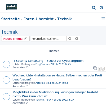
S
u
Startseite
Foren-Übersicht
Technik
c
h
Technik
e
Suche
Erweiterte Suche
Neues Thema
Themen
IT Security Consulting – Schutz vor Cyberangriffen
Letzter Beitrag von
PingPanda
«
21 Feb 2025 17:25
Antworten:
12
1
2
Wechselrichter-Installation zu Hause: Selber machen oder Profi
beauftragen?
Letzter Beitrag von
Artorias
«
16 Feb 2024 16:53
Antworten:
7
Möglichkeit in der Mietwohnung Leitungen zu legen besteht
nicht - Was kann ich tun?
Letzter Beitrag von
Technik_Nick
«
21 Dez 2022 15:27
Antworten:
2