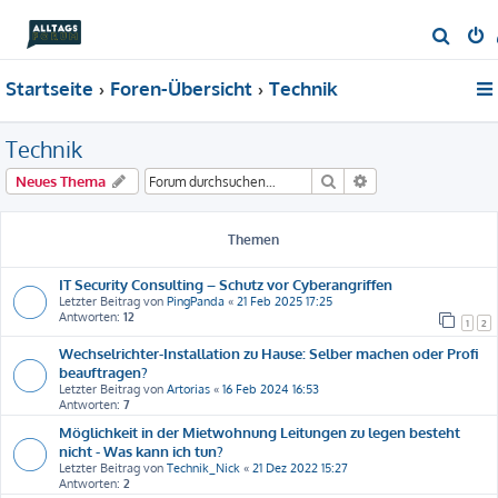
S
u
Startseite
Foren-Übersicht
Technik
c
h
Technik
e
Suche
Erweiterte Suche
Neues Thema
Themen
IT Security Consulting – Schutz vor Cyberangriffen
Letzter Beitrag von
PingPanda
«
21 Feb 2025 17:25
Antworten:
12
1
2
Wechselrichter-Installation zu Hause: Selber machen oder Profi
beauftragen?
Letzter Beitrag von
Artorias
«
16 Feb 2024 16:53
Antworten:
7
Möglichkeit in der Mietwohnung Leitungen zu legen besteht
nicht - Was kann ich tun?
Letzter Beitrag von
Technik_Nick
«
21 Dez 2022 15:27
Antworten:
2