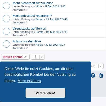
Mehr Sicherheit für zu Hause
Letzter Beitrag von
Micky
«
12 Dez 2022 15:42
Antworten:
1
Macbook selbst reparieren?
Letzter Beitrag von
Racker
«
29 Aug 2022 15:45
Antworten:
1
Virenattacke auf Server!
Letzter Beitrag von
Harald
«
04 Mär 2022 15:13
Antworten:
1
Schutz vor der Hitze
Letzter Beitrag von
Niklas
«
30 Jul 2021 10:03
Antworten:
2
Neues Thema
Gehe zu
Diese Website nutzt Cookies, um dir den
bestmöglichen Komfort bei der Nutzung zu
bieten.
Mehr erfahren
ProLight Style by
Ian Bradley
Powered by
phpBB
® Forum Software © phpBB Limited
Deutsche Übersetzung durch
phpBB.de
Verstanden!
Datenschutz
|
Nutzungsbedingungen