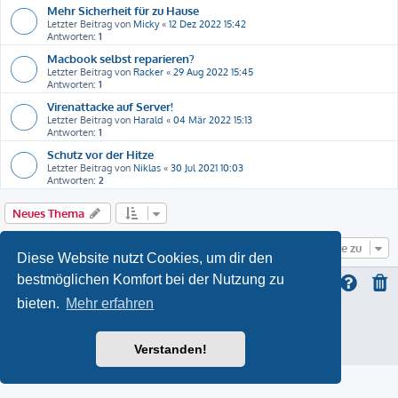
Mehr Sicherheit für zu Hause
Letzter Beitrag von
Micky
«
12 Dez 2022 15:42
Antworten:
1
Macbook selbst reparieren?
Letzter Beitrag von
Racker
«
29 Aug 2022 15:45
Antworten:
1
Virenattacke auf Server!
Letzter Beitrag von
Harald
«
04 Mär 2022 15:13
Antworten:
1
Schutz vor der Hitze
Letzter Beitrag von
Niklas
«
30 Jul 2021 10:03
Antworten:
2
Neues Thema
Gehe zu
Diese Website nutzt Cookies, um dir den
bestmöglichen Komfort bei der Nutzung zu
bieten.
Mehr erfahren
ProLight Style by
Ian Bradley
Powered by
phpBB
® Forum Software © phpBB Limited
Deutsche Übersetzung durch
phpBB.de
Verstanden!
Datenschutz
|
Nutzungsbedingungen