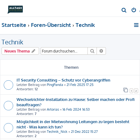
S
u
Startseite
Foren-Übersicht
Technik
c
h
Technik
e
Suche
Erweiterte Suche
Neues Thema
Themen
IT Security Consulting – Schutz vor Cyberangriffen
Letzter Beitrag von
PingPanda
«
21 Feb 2025 17:25
Antworten:
12
1
2
Wechselrichter-Installation zu Hause: Selber machen oder Profi
beauftragen?
Letzter Beitrag von
Artorias
«
16 Feb 2024 16:53
Antworten:
7
Möglichkeit in der Mietwohnung Leitungen zu legen besteht
nicht - Was kann ich tun?
Letzter Beitrag von
Technik_Nick
«
21 Dez 2022 15:27
Antworten:
2