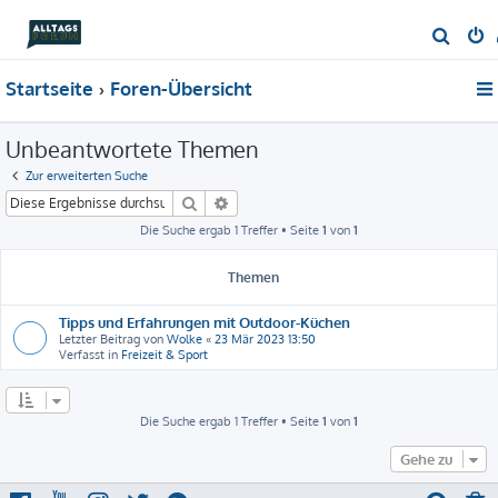
S
u
Startseite
Foren-Übersicht
c
h
Unbeantwortete Themen
e
Zur erweiterten Suche
Suche
Erweiterte Suche
Die Suche ergab 1 Treffer • Seite
1
von
1
Themen
Tipps und Erfahrungen mit Outdoor-Küchen
Letzter Beitrag von
Wolke
«
23 Mär 2023 13:50
Verfasst in
Freizeit & Sport
Die Suche ergab 1 Treffer • Seite
1
von
1
Gehe zu