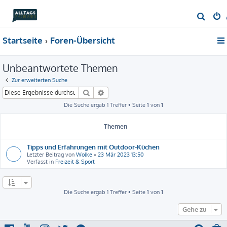
S
u
Startseite
Foren-Übersicht
c
h
Unbeantwortete Themen
e
Zur erweiterten Suche
Suche
Erweiterte Suche
Die Suche ergab 1 Treffer • Seite
1
von
1
Themen
Tipps und Erfahrungen mit Outdoor-Küchen
Letzter Beitrag von
Wolke
«
23 Mär 2023 13:50
Verfasst in
Freizeit & Sport
Die Suche ergab 1 Treffer • Seite
1
von
1
Gehe zu