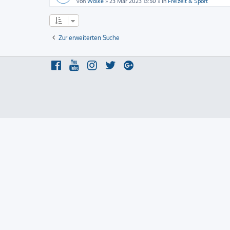
von
Wolke
»
23 Mär 2023 13:50
» in
Freizeit & Sport
Zur erweiterten Suche