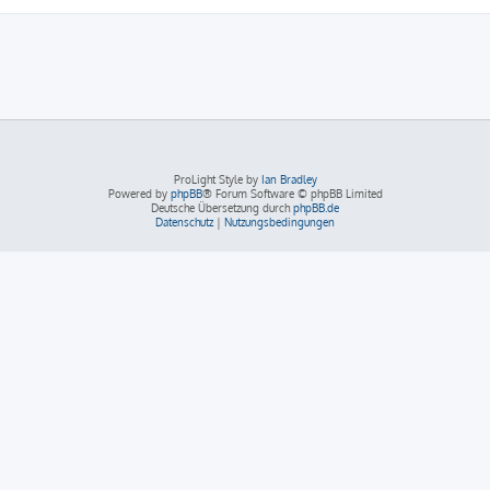
ProLight Style by
Ian Bradley
Powered by
phpBB
® Forum Software © phpBB Limited
Deutsche Übersetzung durch
phpBB.de
Datenschutz
|
Nutzungsbedingungen