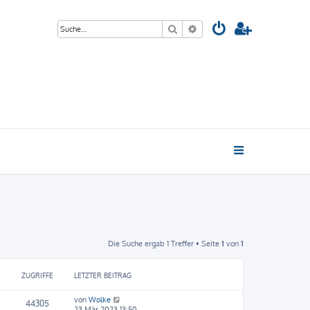
Suche
Erweiterte Suche
Die Suche ergab 1 Treffer • Seite
1
von
1
ZUGRIFFE
LETZTER BEITRAG
von
Wolke
44305
23 Mär 2023 13:50