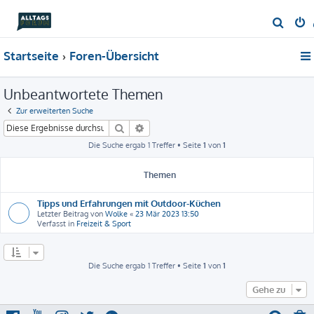
S
u
Startseite
Foren-Übersicht
c
h
Unbeantwortete Themen
e
Zur erweiterten Suche
Suche
Erweiterte Suche
Die Suche ergab 1 Treffer • Seite
1
von
1
Themen
Tipps und Erfahrungen mit Outdoor-Küchen
Letzter Beitrag von
Wolke
«
23 Mär 2023 13:50
Verfasst in
Freizeit & Sport
Die Suche ergab 1 Treffer • Seite
1
von
1
Gehe zu