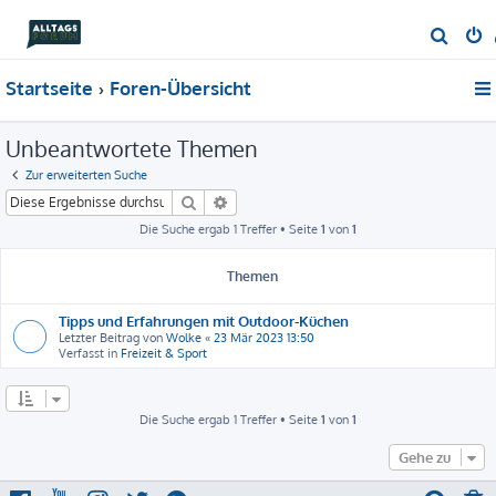
S
u
Startseite
Foren-Übersicht
c
h
Unbeantwortete Themen
e
Zur erweiterten Suche
Suche
Erweiterte Suche
Die Suche ergab 1 Treffer • Seite
1
von
1
Themen
Tipps und Erfahrungen mit Outdoor-Küchen
Letzter Beitrag von
Wolke
«
23 Mär 2023 13:50
Verfasst in
Freizeit & Sport
Die Suche ergab 1 Treffer • Seite
1
von
1
Gehe zu