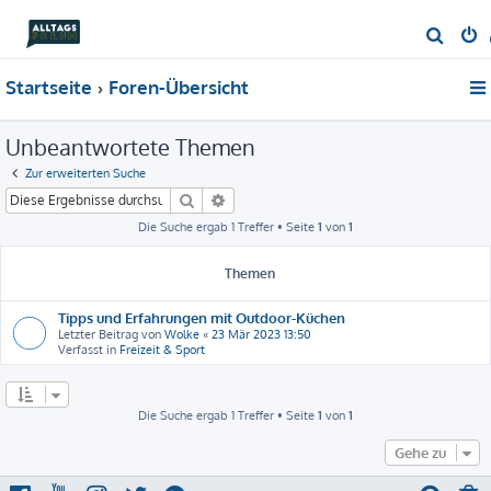
S
u
Startseite
Foren-Übersicht
c
h
Unbeantwortete Themen
e
Zur erweiterten Suche
Suche
Erweiterte Suche
Die Suche ergab 1 Treffer • Seite
1
von
1
Themen
Tipps und Erfahrungen mit Outdoor-Küchen
Letzter Beitrag von
Wolke
«
23 Mär 2023 13:50
Verfasst in
Freizeit & Sport
Die Suche ergab 1 Treffer • Seite
1
von
1
Gehe zu