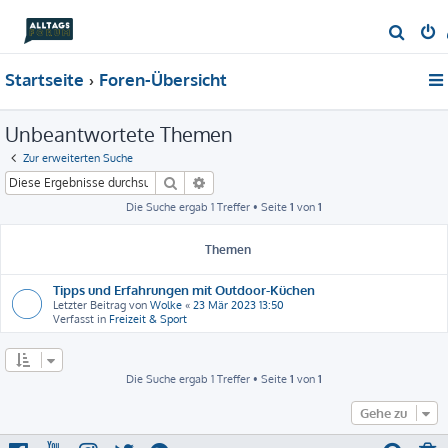
S
u
Startseite
Foren-Übersicht
c
h
Unbeantwortete Themen
e
Zur erweiterten Suche
Suche
Erweiterte Suche
Die Suche ergab 1 Treffer • Seite
1
von
1
Themen
Tipps und Erfahrungen mit Outdoor-Küchen
Letzter Beitrag von
Wolke
«
23 Mär 2023 13:50
Verfasst in
Freizeit & Sport
Die Suche ergab 1 Treffer • Seite
1
von
1
Gehe zu