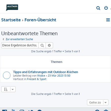
S
u
Startseite
Foren-Übersicht
c
h
Unbeantwortete Themen
e
Zur erweiterten Suche
Suche
Erweiterte Suche
Die Suche ergab 1 Treffer • Seite
1
von
1
Themen
Tipps und Erfahrungen mit Outdoor-Küchen
Letzter Beitrag von
Wolke
«
23 Mär 2023 13:50
Verfasst in
Freizeit & Sport
Die Suche ergab 1 Treffer • Seite
1
von
1
Gehe zu