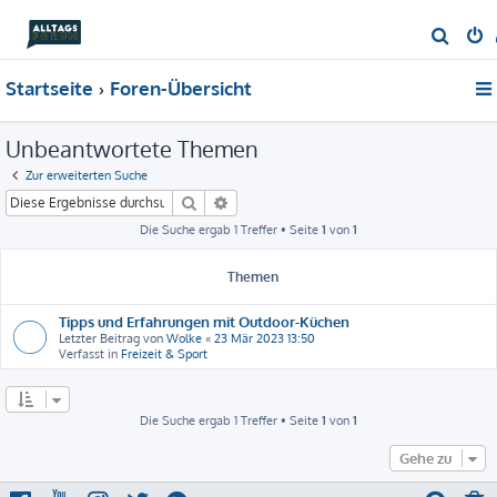
S
u
Startseite
Foren-Übersicht
c
h
Unbeantwortete Themen
e
Zur erweiterten Suche
Suche
Erweiterte Suche
Die Suche ergab 1 Treffer • Seite
1
von
1
Themen
Tipps und Erfahrungen mit Outdoor-Küchen
Letzter Beitrag von
Wolke
«
23 Mär 2023 13:50
Verfasst in
Freizeit & Sport
Die Suche ergab 1 Treffer • Seite
1
von
1
Gehe zu