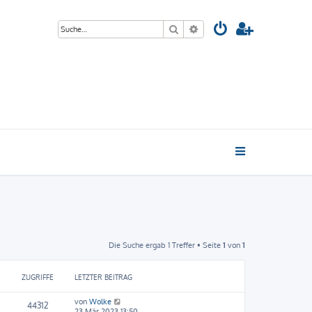
Suche
Erweiterte Suche
Die Suche ergab 1 Treffer • Seite
1
von
1
ZUGRIFFE
LETZTER BEITRAG
von
Wolke
44312
23 Mär 2023 13:50