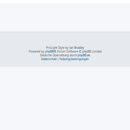
ProLight Style by
Ian Bradley
Powered by
phpBB
® Forum Software © phpBB Limited
Deutsche Übersetzung durch
phpBB.de
Datenschutz
|
Nutzungsbedingungen