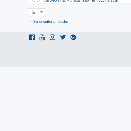
von
Wolke
»
23 Mär 2023 13:50
» in
Freizeit & Sport
Zur erweiterten Suche