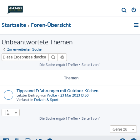
S
u
Startseite
Foren-Übersicht
c
h
Unbeantwortete Themen
e
Zur erweiterten Suche
Suche
Erweiterte Suche
Die Suche ergab 1 Treffer • Seite
1
von
1
Themen
Tipps und Erfahrungen mit Outdoor-Küchen
Letzter Beitrag von
Wolke
«
23 Mär 2023 13:50
Verfasst in
Freizeit & Sport
Die Suche ergab 1 Treffer • Seite
1
von
1
Gehe zu