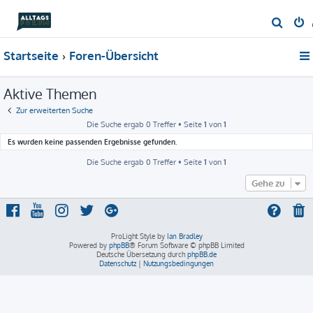
S
u
Startseite
Foren-Übersicht
c
h
Aktive Themen
e
Zur erweiterten Suche
Die Suche ergab 0 Treffer • Seite
1
von
1
Es wurden keine passenden Ergebnisse gefunden.
Die Suche ergab 0 Treffer • Seite
1
von
1
Gehe zu
ProLight Style by
Ian Bradley
Powered by
phpBB
® Forum Software © phpBB Limited
Deutsche Übersetzung durch
phpBB.de
Datenschutz
|
Nutzungsbedingungen