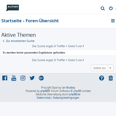
S
u
Startseite
Foren-Übersicht
c
h
Aktive Themen
e
Zur erweiterten Suche
Die Suche ergab 0 Treffer • Seite
1
von
1
Es wurden keine passenden Ergebnisse gefunden.
Die Suche ergab 0 Treffer • Seite
1
von
1
Gehe zu
ProLight Style by
Ian Bradley
Powered by
phpBB
® Forum Software © phpBB Limited
Deutsche Übersetzung durch
phpBB.de
Datenschutz
|
Nutzungsbedingungen