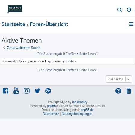
S
u
Startseite
Foren-Übersicht
c
h
Aktive Themen
e
Zur erweiterten Suche
Die Suche ergab 0 Treffer • Seite
1
von
1
Es wurden keine passenden Ergebnisse gefunden.
Die Suche ergab 0 Treffer • Seite
1
von
1
Gehe zu
ProLight Style by
Ian Bradley
Powered by
phpBB
® Forum Software © phpBB Limited
Deutsche Übersetzung durch
phpBB.de
Datenschutz
|
Nutzungsbedingungen