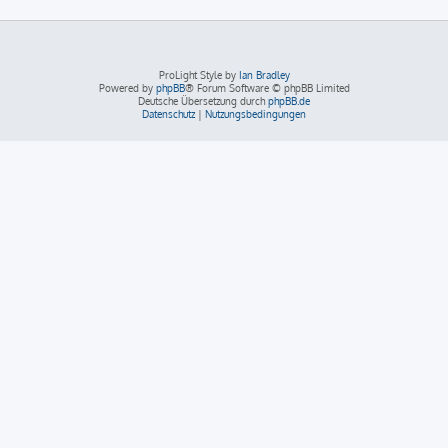
ProLight Style by
Ian Bradley
Powered by
phpBB
® Forum Software © phpBB Limited
Deutsche Übersetzung durch
phpBB.de
Datenschutz
|
Nutzungsbedingungen