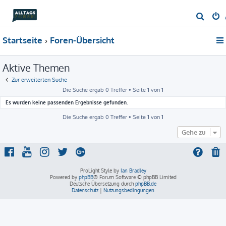
S
u
Startseite
Foren-Übersicht
c
h
Aktive Themen
e
Zur erweiterten Suche
Die Suche ergab 0 Treffer • Seite
1
von
1
Es wurden keine passenden Ergebnisse gefunden.
Die Suche ergab 0 Treffer • Seite
1
von
1
Gehe zu
ProLight Style by
Ian Bradley
Powered by
phpBB
® Forum Software © phpBB Limited
Deutsche Übersetzung durch
phpBB.de
Datenschutz
|
Nutzungsbedingungen