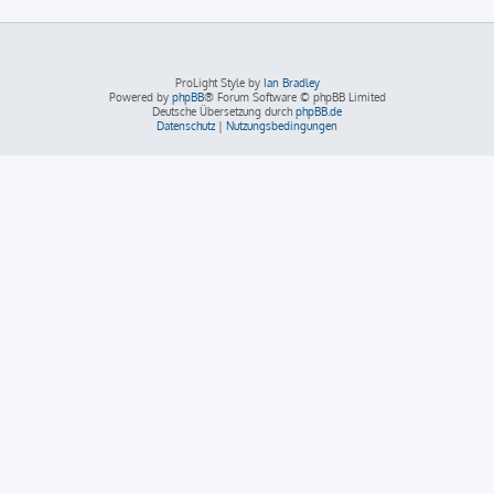
ProLight Style by
Ian Bradley
Powered by
phpBB
® Forum Software © phpBB Limited
Deutsche Übersetzung durch
phpBB.de
Datenschutz
|
Nutzungsbedingungen