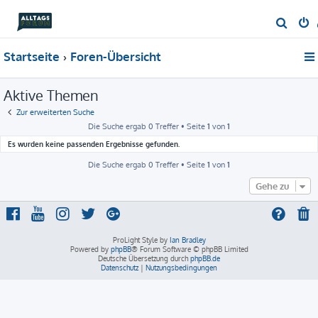
S
u
Startseite
Foren-Übersicht
c
h
Aktive Themen
e
Zur erweiterten Suche
Die Suche ergab 0 Treffer • Seite
1
von
1
Es wurden keine passenden Ergebnisse gefunden.
Die Suche ergab 0 Treffer • Seite
1
von
1
Gehe zu
ProLight Style by
Ian Bradley
Powered by
phpBB
® Forum Software © phpBB Limited
Deutsche Übersetzung durch
phpBB.de
Datenschutz
|
Nutzungsbedingungen