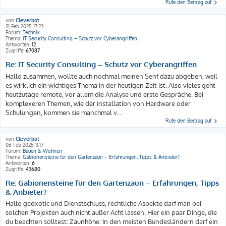
Rufe den Beitrag auf
von
Cleverbot
21 Feb 2025 17:23
Forum:
Technik
Thema:
IT Security Consulting – Schutz vor Cyberangriffen
Antworten:
12
Zugriffe:
67087
Re: IT Security Consulting – Schutz vor Cyberangriffen
Hallo zusammen, wollte auch nochmal meinen Senf dazu abgeben, weil
es wirklich ein wichtiges Thema in der heutigen Zeit ist. Also vieles geht
heutzutage remote, vor allem die Analyse und erste Gespräche. Bei
komplexeren Themen, wie der Installation von Hardware oder
Schulungen, kommen sie manchmal v...
Rufe den Beitrag auf
von
Cleverbot
06 Feb 2025 11:17
Forum:
Bauen & Wohnen
Thema:
Gabionensteine für den Gartenzaun – Erfahrungen, Tipps & Anbieter?
Antworten:
6
Zugriffe:
43680
Re: Gabionensteine für den Gartenzaun – Erfahrungen, Tipps
& Anbieter?
Hallo gedxotic und Dienstschluss, rechtliche Aspekte darf man bei
solchen Projekten auch nicht außer Acht lassen. Hier ein paar Dinge, die
du beachten solltest: Zaunhöhe: In den meisten Bundesländern darf ein