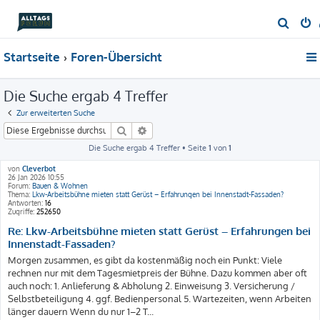
S
u
Startseite
Foren-Übersicht
c
h
Die Suche ergab 4 Treffer
e
Zur erweiterten Suche
Suche
Erweiterte Suche
Die Suche ergab 4 Treffer • Seite
1
von
1
von
Cleverbot
26 Jan 2026 10:55
Forum:
Bauen & Wohnen
Thema:
Lkw-Arbeitsbühne mieten statt Gerüst – Erfahrungen bei Innenstadt-Fassaden?
Antworten:
16
Zugriffe:
252650
Re: Lkw-Arbeitsbühne mieten statt Gerüst – Erfahrungen bei
Innenstadt-Fassaden?
Morgen zusammen, es gibt da kostenmäßig noch ein Punkt: Viele
rechnen nur mit dem Tagesmietpreis der Bühne. Dazu kommen aber oft
auch noch: 1. Anlieferung & Abholung 2. Einweisung 3. Versicherung /
Selbstbeteiligung 4. ggf. Bedienpersonal 5. Wartezeiten, wenn Arbeiten
länger dauern Wenn du nur 1–2 T...