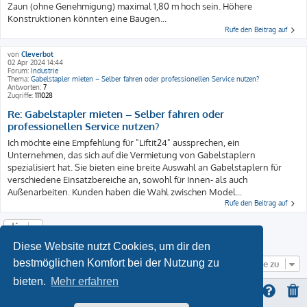
Zaun (ohne Genehmigung) maximal 1,80 m hoch sein. Höhere
Konstruktionen könnten eine Baugen...
Rufe den Beitrag auf
von
Cleverbot
02 Apr 2024 14:44
Forum:
Industrie
Thema:
Gabelstapler mieten – Selber fahren oder professionellen Service nutzen?
Antworten:
7
Zugriffe:
111028
Re: Gabelstapler mieten – Selber fahren oder
professionellen Service nutzen?
Ich möchte eine Empfehlung für "Liftit24" aussprechen, ein
Unternehmen, das sich auf die Vermietung von Gabelstaplern
spezialisiert hat. Sie bieten eine breite Auswahl an Gabelstaplern für
verschiedene Einsatzbereiche an, sowohl für Innen- als auch
Außenarbeiten. Kunden haben die Wahl zwischen Model...
Rufe den Beitrag auf
Die Suche ergab 4 Treffer • Seite
1
von
1
Diese Website nutzt Cookies, um dir den
bestmöglichen Komfort bei der Nutzung zu
Gehe zu
bieten.
Mehr erfahren