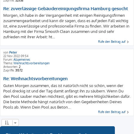
Zugriffe:
32538
Re: zuverlässige Gebäudereinigungsfirma Hamburg gesucht
Morgen, ich habe in der Vergangenheit mit einigen Reinigungsfirmen
zusammengearbeitet und kann dir sagen, dass es auf jeden Fall wichtig
ist, eine zuverlässige und professionelle Firma zu finden. Wir arbeiten in
Hamburg mit der Firma Smooth Clean zusammen und sind sehr
zufrieden mit ihrer Arbeit: ht...
Rufe den Beitrag auf
von
Peter
22 Nov 2022 09:54
Forum:
Allgemeines
Thema:
Weihnachtsvorbereitungen
Antworten:
2
Zugriffe:
31572
Re: Weihnachtsvorbereitungen
Guten Morgen zusammen, das ist natürlich nicht so schön, wenn der
Pool dreckig ist und der Tag damit anfängt ihn zu säubern. Wenn Du
den Pool sauber machen möchtest, gibt es mehrere Möglichkeiten dafür.
Die beste Methode hängt natürlich von den Gegebenheiten Deines
Pools ab. Wenn Dein Pool aus Beton...
Rufe den Beitrag auf
Die Suche ergab 15 Treffer
1
2
Nächste