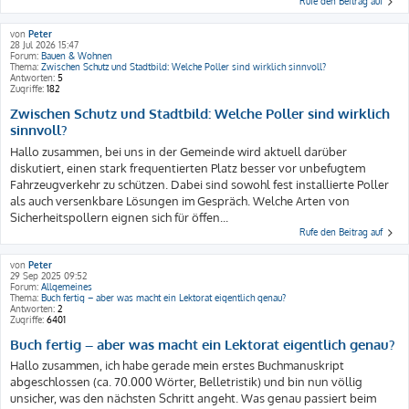
Rufe den Beitrag auf
von
Peter
28 Jul 2026 15:47
Forum:
Bauen & Wohnen
Thema:
Zwischen Schutz und Stadtbild: Welche Poller sind wirklich sinnvoll?
Antworten:
5
Zugriffe:
182
Zwischen Schutz und Stadtbild: Welche Poller sind wirklich
sinnvoll?
Hallo zusammen, bei uns in der Gemeinde wird aktuell darüber
diskutiert, einen stark frequentierten Platz besser vor unbefugtem
Fahrzeugverkehr zu schützen. Dabei sind sowohl fest installierte Poller
als auch versenkbare Lösungen im Gespräch. Welche Arten von
Sicherheitspollern eignen sich für öffen...
Rufe den Beitrag auf
von
Peter
29 Sep 2025 09:52
Forum:
Allgemeines
Thema:
Buch fertig – aber was macht ein Lektorat eigentlich genau?
Antworten:
2
Zugriffe:
6401
Buch fertig – aber was macht ein Lektorat eigentlich genau?
Hallo zusammen, ich habe gerade mein erstes Buchmanuskript
abgeschlossen (ca. 70.000 Wörter, Belletristik) und bin nun völlig
unsicher, was den nächsten Schritt angeht. Was genau passiert beim