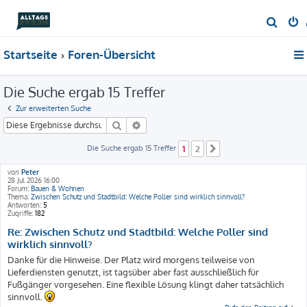
S
u
Startseite
Foren-Übersicht
c
h
Die Suche ergab 15 Treffer
e
Zur erweiterten Suche
Suche
Erweiterte Suche
Die Suche ergab 15 Treffer
1
2
Nächste
von
Peter
28 Jul 2026 16:00
Forum:
Bauen & Wohnen
Thema:
Zwischen Schutz und Stadtbild: Welche Poller sind wirklich sinnvoll?
Antworten:
5
Zugriffe:
182
Re: Zwischen Schutz und Stadtbild: Welche Poller sind
wirklich sinnvoll?
Danke für die Hinweise. Der Platz wird morgens teilweise von
Lieferdiensten genutzt, ist tagsüber aber fast ausschließlich für
Fußgänger vorgesehen. Eine flexible Lösung klingt daher tatsächlich
sinnvoll.