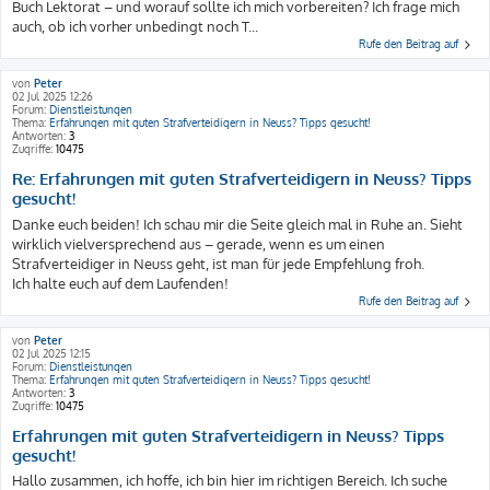
Buch Lektorat – und worauf sollte ich mich vorbereiten? Ich frage mich
auch, ob ich vorher unbedingt noch T...
Rufe den Beitrag auf
von
Peter
02 Jul 2025 12:26
Forum:
Dienstleistungen
Thema:
Erfahrungen mit guten Strafverteidigern in Neuss? Tipps gesucht!
Antworten:
3
Zugriffe:
10475
Re: Erfahrungen mit guten Strafverteidigern in Neuss? Tipps
gesucht!
Danke euch beiden! Ich schau mir die Seite gleich mal in Ruhe an. Sieht
wirklich vielversprechend aus – gerade, wenn es um einen
Strafverteidiger in Neuss geht, ist man für jede Empfehlung froh.
Ich halte euch auf dem Laufenden!
Rufe den Beitrag auf
von
Peter
02 Jul 2025 12:15
Forum:
Dienstleistungen
Thema:
Erfahrungen mit guten Strafverteidigern in Neuss? Tipps gesucht!
Antworten:
3
Zugriffe:
10475
Erfahrungen mit guten Strafverteidigern in Neuss? Tipps
gesucht!
Hallo zusammen, ich hoffe, ich bin hier im richtigen Bereich. Ich suche