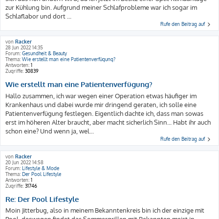
zur Kühlung bin. Aufgrund meiner Schlafprobleme war ich sogar im
Schlaflabor und dort ...
Rufe den Beitrag auf
von
Racker
28 Jun 2022 14:35
Forum:
Gesundheit & Beauty
Thema:
Wie erstellt man eine Patientenverfügung?
Antworten:
1
Zugriffe:
30839
Wie erstellt man eine Patientenverfügung?
Hallo zusammen, ich war wegen einer Operation etwas häufiger im
Krankenhaus und dabei wurde mir dringend geraten, ich solle eine
Patientenverfügung festlegen. Eigentlich dachte ich, dass man sowas
erst im höheren Alter braucht, aber macht sicherlich Sinn... Habt ihr auch
schon eine? Und wenn ja, wel...
Rufe den Beitrag auf
von
Racker
20 Jun 2022 14:58
Forum:
Lifestyle & Mode
Thema:
Der Pool Lifestyle
Antworten:
1
Zugriffe:
31746
Re: Der Pool Lifestyle
Moin Jitterbug, also in meinem Bekanntenkreis bin ich der einzige mit