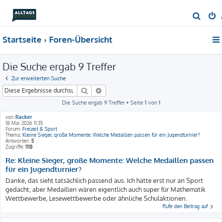
S
u
Startseite
Foren-Übersicht
c
h
Die Suche ergab 9 Treffer
e
Zur erweiterten Suche
Suche
Erweiterte Suche
Die Suche ergab 9 Treffer • Seite
1
von
1
von
Racker
18 Mai 2026 11:35
Forum:
Freizeit & Sport
Thema:
Kleine Sieger, große Momente: Welche Medaillen passen für ein Jugendturnier?
Antworten:
5
Zugriffe:
1118
Re: Kleine Sieger, große Momente: Welche Medaillen passen
für ein Jugendturnier?
Danke, das sieht tatsächlich passend aus. Ich hatte erst nur an Sport
gedacht, aber Medaillen wären eigentlich auch super für Mathematik
Wettbewerbe, Lesewettbewerbe oder ähnliche Schulaktionen.
Rufe den Beitrag auf