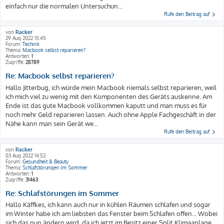
einfach nur die normalen Untersuchun...
Rufe den Beitrag auf
von
Racker
29 Aug 2022 15:45
Forum:
Technik
Thema:
Macbook selbst reparieren?
Antworten:
1
Zugriffe:
28789
Re: Macbook selbst reparieren?
Hallo Jitterbug, ich würde mein Macbook niemals selbst reparieren, weil
ich mich viel zu wenig mit den Komponenten des Geräts auskenne. Am
Ende ist das gute Macbook vollkommen kaputt und man muss es für
noch mehr Geld reparieren lassen. Auch ohne Apple Fachgeschäft in der
Nähe kann man sein Gerät we...
Rufe den Beitrag auf
von
Racker
03 Aug 2022 14:52
Forum:
Gesundheit & Beauty
Thema:
Schlafstörungen im Sommer
Antworten:
1
Zugriffe:
31463
Re: Schlafstörungen im Sommer
Hallo Käffkes, ich kann auch nur in kühlen Räumen schlafen und sogar
im Winter habe ich am liebsten das Fenster beim Schlafen offen... Wobei
sich das nun ändern wird, da ich jetzt im Besitz einer Split Klimaanlage