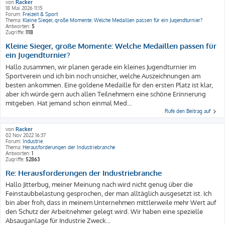
von
Racker
18 Mai 2026 11:15
Forum:
Freizeit & Sport
Thema:
Kleine Sieger, große Momente: Welche Medaillen passen für ein Jugendturnier?
Antworten:
5
Zugriffe:
1118
Kleine Sieger, große Momente: Welche Medaillen passen für
ein Jugendturnier?
Hallo zusammen, wir planen gerade ein kleines Jugendturnier im
Sportverein und ich bin noch unsicher, welche Auszeichnungen am
besten ankommen. Eine goldene Medaille für den ersten Platz ist klar,
aber ich würde gern auch allen Teilnehmern eine schöne Erinnerung
mitgeben. Hat jemand schon einmal Med...
Rufe den Beitrag auf
von
Racker
02 Nov 2022 16:37
Forum:
Industrie
Thema:
Herausforderungen der Industriebranche
Antworten:
1
Zugriffe:
52863
Re: Herausforderungen der Industriebranche
Hallo Jitterbug, meiner Meinung nach wird nicht genug über die
Feinstaubbelastung gesprochen, der man alltäglich ausgesetzt ist. Ich
bin aber froh, dass in meinem Unternehmen mittlerweile mehr Wert auf
den Schutz der Arbeitnehmer gelegt wird. Wir haben eine spezielle
Absauganlage für Industrie Zweck...