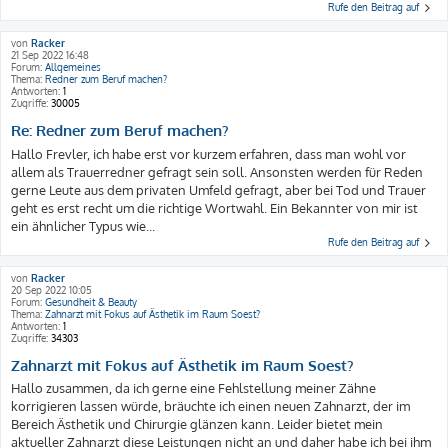
Rufe den Beitrag auf
von
Racker
21 Sep 2022 16:48
Forum:
Allgemeines
Thema:
Redner zum Beruf machen?
Antworten:
1
Zugriffe:
30005
Re: Redner zum Beruf machen?
Hallo Frevler, ich habe erst vor kurzem erfahren, dass man wohl vor
allem als Trauerredner gefragt sein soll. Ansonsten werden für Reden
gerne Leute aus dem privaten Umfeld gefragt, aber bei Tod und Trauer
geht es erst recht um die richtige Wortwahl. Ein Bekannter von mir ist
ein ähnlicher Typus wie...
Rufe den Beitrag auf
von
Racker
20 Sep 2022 10:05
Forum:
Gesundheit & Beauty
Thema:
Zahnarzt mit Fokus auf Ästhetik im Raum Soest?
Antworten:
1
Zugriffe:
34303
Zahnarzt mit Fokus auf Ästhetik im Raum Soest?
Hallo zusammen, da ich gerne eine Fehlstellung meiner Zähne
korrigieren lassen würde, bräuchte ich einen neuen Zahnarzt, der im
Bereich Ästhetik und Chirurgie glänzen kann. Leider bietet mein
aktueller Zahnarzt diese Leistungen nicht an und daher habe ich bei ihm