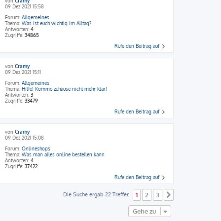
von
Cramy
09 Dez 2021 15:58
Forum:
Allgemeines
Thema:
Was ist euch wichtig im Alltag?
Antworten:
4
Zugriffe:
34865
Rufe den Beitrag auf
von
Cramy
09 Dez 2021 15:11
Forum:
Allgemeines
Thema:
Hilfe! Komme zuhause nicht mehr klar!
Antworten:
3
Zugriffe:
33479
Rufe den Beitrag auf
von
Cramy
09 Dez 2021 15:08
Forum:
Onlineshops
Thema:
Was man alles online bestellen kann
Antworten:
4
Zugriffe:
37422
Rufe den Beitrag auf
Die Suche ergab 22 Treffer
1
2
3
Nächste
Gehe zu