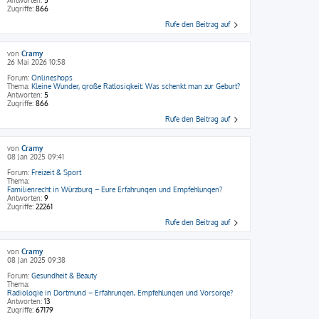
Zugriffe:
866
Rufe den Beitrag auf
von
Cramy
26 Mai 2026 10:58
Forum:
Onlineshops
Thema:
Kleine Wunder, große Ratlosigkeit: Was schenkt man zur Geburt?
Antworten:
5
Zugriffe:
866
Rufe den Beitrag auf
von
Cramy
08 Jan 2025 09:41
Forum:
Freizeit & Sport
Thema:
Familienrecht in Würzburg – Eure Erfahrungen und Empfehlungen?
Antworten:
9
Zugriffe:
22261
Rufe den Beitrag auf
von
Cramy
08 Jan 2025 09:38
Forum:
Gesundheit & Beauty
Thema:
Radiologie in Dortmund – Erfahrungen, Empfehlungen und Vorsorge?
Antworten:
13
Zugriffe:
67179