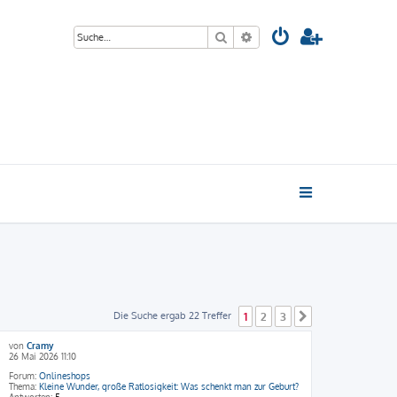
Suche
Erweiterte Suche
Die Suche ergab 22 Treffer
1
2
3
Nächste
von
Cramy
26 Mai 2026 11:10
Forum:
Onlineshops
Thema:
Kleine Wunder, große Ratlosigkeit: Was schenkt man zur Geburt?
Antworten:
5