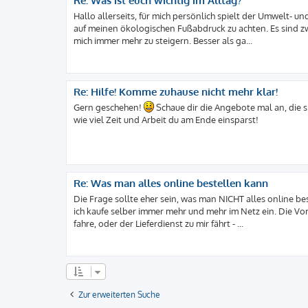
Re: Was ist euch wichtig im Alltag?
Hallo allerseits, für mich persönlich spielt der Umwelt- un
auf meinen ökologischen Fußabdruck zu achten. Es sind zw
mich immer mehr zu steigern. Besser als ga...
Re: Hilfe! Komme zuhause nicht mehr klar!
Gern geschehen!
Schaue dir die Angebote mal an, die si
wie viel Zeit und Arbeit du am Ende einsparst!
Re: Was man alles online bestellen kann
Die Frage sollte eher sein, was man NICHT alles online bes
ich kaufe selber immer mehr und mehr im Netz ein. Die Vor
fahre, oder der Lieferdienst zu mir fährt - ...
Zur erweiterten Suche