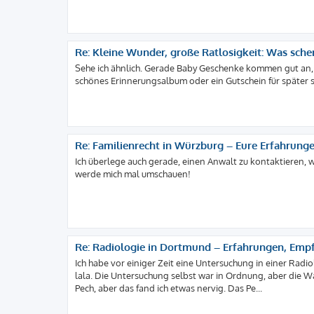
Re: Kleine Wunder, große Ratlosigkeit: Was sch
Sehe ich ähnlich. Gerade Baby Geschenke kommen gut an,
schönes Erinnerungsalbum oder ein Gutschein für später si
Re: Familienrecht in Würzburg – Eure Erfahrun
Ich überlege auch gerade, einen Anwalt zu kontaktieren, we
werde mich mal umschauen!
Re: Radiologie in Dortmund – Erfahrungen, Emp
Ich habe vor einiger Zeit eine Untersuchung in einer Radi
lala. Die Untersuchung selbst war in Ordnung, aber die War
Pech, aber das fand ich etwas nervig. Das Pe...