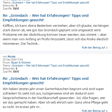
Thema:
„Gründach – Wer hat Erfahrungen? Tipps und Empfehlungen gesucht!
Antworten:
8
Zugriffe:
33610
Re: „Gründach – Wer hat Erfahrungen? Tipps und
Empfehlungen gesucht!
Käffkes, Ich kann deine Bedenken verstehen, aber ich glaube, sie hängen
stark davon ab, wie gut das Gründach geplant und umgesetzt wird.
Probleme mit der Abdichtung können teuer werden, das stimmt – aber
wenn man von Anfang an Profis hinzuzieht, lässt sich das Risiko deutlich
minimieren. Die Technik...
Rufe den Beitrag auf
von
Nicole
20 Dez 2024 17:44
Forum:
Bauen & Wohnen
Thema:
„Gründach – Wer hat Erfahrungen? Tipps und Empfehlungen gesucht!
Antworten:
8
Zugriffe:
33610
Re: „Gründach – Wer hat Erfahrungen? Tipps und
Empfehlungen gesucht!
Wir haben letztes Jahr unser Gartenhäuschen begrünt und sind super
zufrieden! Es sieht toll aus, lustigerweise sind wir dadurch zum
Gesprächsthema in der Nachbarschaft geworden. :lol: Alle fragen, wie
wir das gemacht haben. Aber ich will ehrlich sein: Ganz ohne Pflege geht
es nicht. Im ersten Jahr m...
Rufe den Beitrag auf