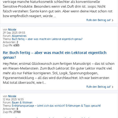
vertrage manche Naturkosmetik schlechter als konventionelle
Sensitive-Produkte. Besonders wenn viel Duft drin ist. :oops: Nicht
falsch verstehen: Sante kann gut sein. Aber wenn deine Haut schon rot
bzw empfindlich reagiert, würde ...
Rufe den Beitrag auf
von
Nicole
29 Sep 2025 09:55
Forum:
Allgemeines
Thema:
Buch fertig – aber was macht ein Lektorat eigentlich genau?
Antworten:
2
Zugriffe:
6385
Re: Buch fertig – aber was macht ein Lektorat eigentlich
genau?
Hey Peter, erstmal Glückwunsch zum fertigen Manuskript – das ist schon
ein Riesen-Meilenstein. Zum Buch Lektorat: Ein guter Lektor macht viel
mehr als nur Fehler korrigieren. Stil, Logik, Spannungsbogen,
Figurenentwicklung – all das wird durchleuchtet. Ich war beim ersten
Mal total überrascht, wie t...
Rufe den Beitrag auf
von
Nicole
12 Mai 2025 16:55
Forum:
Bauen & Wohnen
Thema:
Enthärtungsanlage – lohnt sich das wirklich? Erfahrungen & Tipps gesucht!
Antworten:
8
Zugriffe:
27700