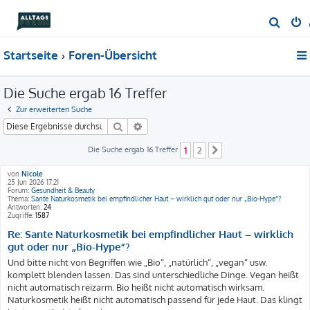
S
u
Startseite
Foren-Übersicht
c
h
Die Suche ergab 16 Treffer
e
Zur erweiterten Suche
Suche
Erweiterte Suche
Die Suche ergab 16 Treffer
1
2
Nächste
von
Nicole
25 Jun 2026 17:21
Forum:
Gesundheit & Beauty
Thema:
Sante Naturkosmetik bei empfindlicher Haut – wirklich gut oder nur „Bio-Hype“?
Antworten:
24
Zugriffe:
1587
Re: Sante Naturkosmetik bei empfindlicher Haut – wirklich
gut oder nur „Bio-Hype“?
Und bitte nicht von Begriffen wie „Bio“, „natürlich“, „vegan“ usw.
komplett blenden lassen. Das sind unterschiedliche Dinge. Vegan heißt
nicht automatisch reizarm. Bio heißt nicht automatisch wirksam.
Naturkosmetik heißt nicht automatisch passend für jede Haut. Das klingt