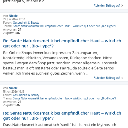
jetzt negativ, ist aber nic...
Rufe den Beitrag auf
von
Nicole
22 Jun 2026 13:07
Forum:
Gesundheit & Beauty
Thema:
Sante Naturkosmetik bei empfindlicher Haut – wirklich gut oder nur „Bio-Hype“?
Antworten:
24
Zugriffe:
1587
Re: Sante Naturkosmetik bei empfindlicher Haut – wirklich
gut oder nur „Bio-Hype“?
Bei Online Shops immer kurz Impressum, Zahlungsarten,
Kontaktmöglichkeiten, Versandkosten, Rückgabe checken. Nicht
speziell wegen dem Shop jetzt, sondern immer allgemein. Kosmetik
bestellt man ja oft mit Karte oder PayPal, da sollte die Seite seriös
wirken. Ich finde es auch ein gutes Zeichen, wenn ...
Rufe den Beitrag auf
von
Nicole
18 Jun 2026 16:13
Forum:
Gesundheit & Beauty
Thema:
Sante Naturkosmetik bei empfindlicher Haut – wirklich gut oder nur „Bio-Hype“?
Antworten:
24
Zugriffe:
1587
Re: Sante Naturkosmetik bei empfindlicher Haut – wirklich
gut oder nur „Bio-Hype“?
Dass Naturkosmetik automatisch "sanft“ ist - ist halt ein Mythos. Ich