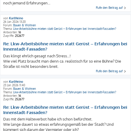
noch jemand Erfahrungen...
Rufe den Beitrag auf
von
KarlHeino
26 Jan 2026 13:20
Forum:
Bauen & Wohnen
Thema:
Lkw-Arbeitsbühne mieten statt Gerüst – Erfahrungen bei Innenstadt-Fassaden?
Antworten:
16
Zugriffe:
252677
Re: Lkw-Arbeitsbühne mieten statt Gerüst – Erfahrungen bei
Innenstadt-Fassaden?
Das klingt ehrlich gesagt nach Stress...!
Wie viel Platz braucht man denn ca. realistisch für so eine Bühne? Die
Straße ist nicht besonders breit.
Rufe den Beitrag auf
von
KarlHeino
23 Jan 2026 11:40
Forum:
Bauen & Wohnen
Thema:
Lkw-Arbeitsbühne mieten statt Gerüst – Erfahrungen bei Innenstadt-Fassaden?
Antworten:
16
Zugriffe:
252677
Re: Lkw-Arbeitsbühne mieten statt Gerüst – Erfahrungen bei
Innenstadt-Fassaden?
Das mit dem Halteverbot habe ich schon befürchtet.
Wie lange dauert so etwas erfahrungsgemäß bei der Stadt? Und
kümmert sich darum der Vermieter oder ich?