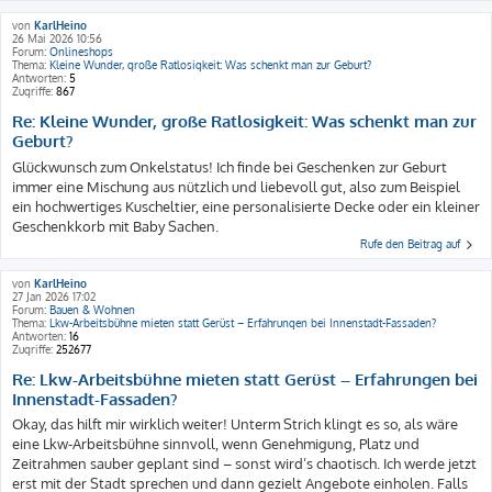
von
KarlHeino
26 Mai 2026 10:56
Forum:
Onlineshops
Thema:
Kleine Wunder, große Ratlosigkeit: Was schenkt man zur Geburt?
Antworten:
5
Zugriffe:
867
Re: Kleine Wunder, große Ratlosigkeit: Was schenkt man zur
Geburt?
Glückwunsch zum Onkelstatus! Ich finde bei Geschenken zur Geburt
immer eine Mischung aus nützlich und liebevoll gut, also zum Beispiel
ein hochwertiges Kuscheltier, eine personalisierte Decke oder ein kleiner
Geschenkkorb mit Baby Sachen.
Rufe den Beitrag auf
von
KarlHeino
27 Jan 2026 17:02
Forum:
Bauen & Wohnen
Thema:
Lkw-Arbeitsbühne mieten statt Gerüst – Erfahrungen bei Innenstadt-Fassaden?
Antworten:
16
Zugriffe:
252677
Re: Lkw-Arbeitsbühne mieten statt Gerüst – Erfahrungen bei
Innenstadt-Fassaden?
Okay, das hilft mir wirklich weiter! Unterm Strich klingt es so, als wäre
eine Lkw-Arbeitsbühne sinnvoll, wenn Genehmigung, Platz und
Zeitrahmen sauber geplant sind – sonst wird’s chaotisch. Ich werde jetzt
erst mit der Stadt sprechen und dann gezielt Angebote einholen. Falls