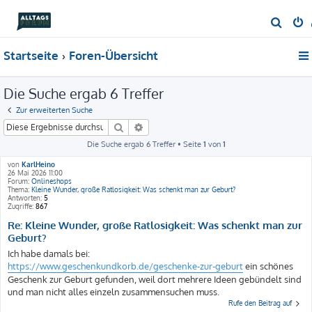
S
u
Startseite
Foren-Übersicht
c
h
Die Suche ergab 6 Treffer
e
Zur erweiterten Suche
Suche
Erweiterte Suche
Die Suche ergab 6 Treffer • Seite
1
von
1
von
KarlHeino
26 Mai 2026 11:00
Forum:
Onlineshops
Thema:
Kleine Wunder, große Ratlosigkeit: Was schenkt man zur Geburt?
Antworten:
5
Zugriffe:
867
Re: Kleine Wunder, große Ratlosigkeit: Was schenkt man zur
Geburt?
Ich habe damals bei:
https://www.geschenkundkorb.de/geschenke-zur-geburt
ein schönes
Geschenk zur Geburt gefunden, weil dort mehrere Ideen gebündelt sind
und man nicht alles einzeln zusammensuchen muss.
Rufe den Beitrag auf