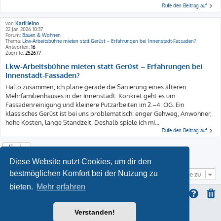
Rufe den Beitrag auf
von
KarlHeino
22 Jan 2026 10:37
Forum:
Bauen & Wohnen
Thema:
Lkw-Arbeitsbühne mieten statt Gerüst – Erfahrungen bei Innenstadt-Fassaden?
Antworten:
16
Zugriffe:
252677
Lkw-Arbeitsbühne mieten statt Gerüst – Erfahrungen bei
Innenstadt-Fassaden?
Hallo zusammen, ich plane gerade die Sanierung eines älteren
Mehrfamilienhauses in der Innenstadt. Konkret geht es um
Fassadenreinigung und kleinere Putzarbeiten im 2.–4. OG. Ein
klassisches Gerüst ist bei uns problematisch: enger Gehweg, Anwohner,
hohe Kosten, lange Standzeit. Deshalb spiele ich mi...
Rufe den Beitrag auf
Die Suche ergab 6 Treffer • Seite
1
von
1
Diese Website nutzt Cookies, um dir den
bestmöglichen Komfort bei der Nutzung zu
Gehe zu
bieten.
Mehr erfahren
Verstanden!
ProLight Style by
Ian Bradley
Powered by
phpBB
® Forum Software © phpBB Limited