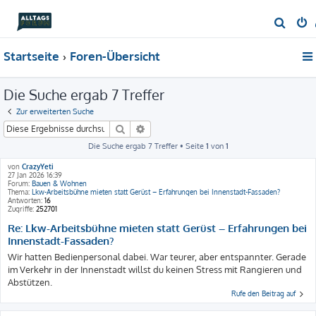
S
u
Startseite
Foren-Übersicht
c
h
Die Suche ergab 7 Treffer
e
Zur erweiterten Suche
Suche
Erweiterte Suche
Die Suche ergab 7 Treffer • Seite
1
von
1
von
CrazyYeti
27 Jan 2026 16:39
Forum:
Bauen & Wohnen
Thema:
Lkw-Arbeitsbühne mieten statt Gerüst – Erfahrungen bei Innenstadt-Fassaden?
Antworten:
16
Zugriffe:
252701
Re: Lkw-Arbeitsbühne mieten statt Gerüst – Erfahrungen bei
Innenstadt-Fassaden?
Wir hatten Bedienpersonal dabei. War teurer, aber entspannter. Gerade
im Verkehr in der Innenstadt willst du keinen Stress mit Rangieren und
Abstützen.
Rufe den Beitrag auf