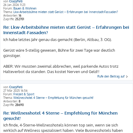
von
CrazyYeti
26 Jan 2026 11:23
Forum:
Bauen & Wohnen
Thema:
Lkw-Arbeitsbühne mieten statt Gerüst – Erfahrungen bei Innenstadt-Fassaden?
Antworten:
16
Zugriffe:
252701
Re: Lkw-Arbeitsbühne mieten statt Gerüst – Erfahrungen bei
Innenstadt-Fassaden?
Ich habe letztes Jahr genau das gemacht (Berlin, Altbau, 3. OG).
Gerüst wäre 5-stellig gewesen, Bühne für zwei Tage war deutlich
günstiger.
ABER: Wir mussten zweimal abbrechen, weil parkende Autos trotz
Halteverbot da standen. Das kostet Nerven und Geld!!
Rufe den Beitrag auf
von
CrazyYeti
27 Mär 2025 16:56
Forum:
Freizeit & Sport
Thema:
Wellnesshotel 4 Sterne – Empfehlung für München gesucht!
Antworten:
8
Zugriffe:
28690
Re: Wellnesshotel 4 Sterne – Empfehlung für München
gesucht!
Ich finde, 4-Sterne-Wellnesshotels können top sein, wenn sie sich
wirklich auf Wellness spezialisiert haben. Viele Businesshotels haben