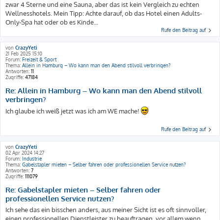
zwar 4 Sterne und eine Sauna, aber das ist kein Vergleich zu echten
Wellnesshotels. Mein Tipp: Achte darauf, ob das Hotel einen Adults-
Only-Spa hat oder ob es Kinde...
Rufe den Beitrag auf
von
CrazyYeti
21 Feb 2025 15:10
Forum:
Freizeit & Sport
Thema:
Allein in Hamburg – Wo kann man den Abend stilvoll verbringen?
Antworten:
11
Zugriffe:
47184
Re: Allein in Hamburg – Wo kann man den Abend stilvoll
verbringen?
Ich glaube ich weiß jetzt was ich am WE mache!
Rufe den Beitrag auf
von
CrazyYeti
02 Apr 2024 14:27
Forum:
Industrie
Thema:
Gabelstapler mieten – Selber fahren oder professionellen Service nutzen?
Antworten:
7
Zugriffe:
111079
Re: Gabelstapler mieten – Selber fahren oder
professionellen Service nutzen?
Ich sehe das ein bisschen anders, aus meiner Sicht ist es oft sinnvoller,
einen professionellen Dienstleister zu beauftragen, vor allem wenn