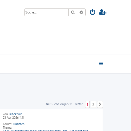
Suche
Erweiterte Suche
Die Suche ergab 13 Treffer
1
2
Nächste
von
Blackbird
23 Apr 2026 11:11
Forum:
Finanzen
Thema:
Studium finanzieren mit außergewöhnlichen Jobs, was lohnt sich