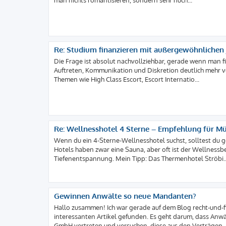
man nichts romantisieren, sondern sehr nüch...
Re: Studium finanzieren mit außergewöhnlichen J
Die Frage ist absolut nachvollziehbar, gerade wenn man fin
Auftreten, Kommunikation und Diskretion deutlich mehr v
Themen wie High Class Escort, Escort Internatio...
Re: Wellnesshotel 4 Sterne – Empfehlung für M
Wenn du ein 4-Sterne-Wellnesshotel suchst, solltest du ge
Hotels haben zwar eine Sauna, aber oft ist der Wellnessbe
Tiefenentspannung. Mein Tipp: Das Thermenhotel Ströbi..
Gewinnen Anwälte so neue Mandanten?
Hallo zusammen! Ich war gerade auf dem Blog recht-und-fi
interessanten Artikel gefunden. Es geht darum, dass An
GmbH vertreten und versuchen, diese aus den Verträgen..