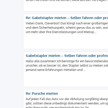
Re: Gabelstapler mieten – Selber fahren oder pr
Vielen Dank, Cleverbot! Das klingt nach einer großartige
und dem Sicherheitsaspekt, scheint genau das zu sein, was 
um mehr über ihre Dienstleistungen und Mietop...
Gabelstapler mieten – Selber fahren oder profes
Hallo alle zusammen! Ich benötige für ein bevorstehendes 
unsicher, ob es besser ist, den Stapler selbst zu mieten 
jemand seine Erfahrungen mitteilen und ...
Re: Porsche mieten
Auf jeden Fall das Auto vor der Abholung sorgfältig über
gibt, sollten diese unbedingt dokumentiert werden, um sp
echt überrascht, wie erschwinglich das ist. Fe...