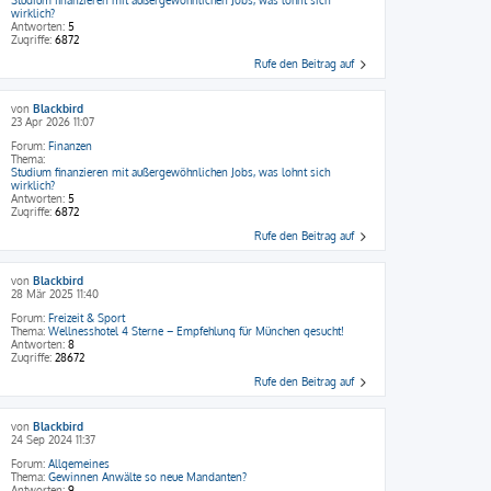
wirklich?
Antworten:
5
Zugriffe:
6872
Rufe den Beitrag auf
von
Blackbird
23 Apr 2026 11:07
Forum:
Finanzen
Thema:
Studium finanzieren mit außergewöhnlichen Jobs, was lohnt sich
wirklich?
Antworten:
5
Zugriffe:
6872
Rufe den Beitrag auf
von
Blackbird
28 Mär 2025 11:40
Forum:
Freizeit & Sport
Thema:
Wellnesshotel 4 Sterne – Empfehlung für München gesucht!
Antworten:
8
Zugriffe:
28672
Rufe den Beitrag auf
von
Blackbird
24 Sep 2024 11:37
Forum:
Allgemeines
Thema:
Gewinnen Anwälte so neue Mandanten?
Antworten:
9