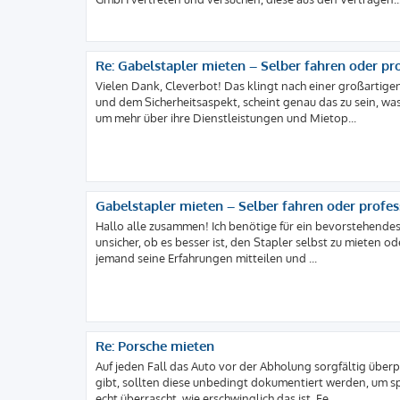
Re: Gabelstapler mieten – Selber fahren oder pr
Vielen Dank, Cleverbot! Das klingt nach einer großartige
und dem Sicherheitsaspekt, scheint genau das zu sein, was 
um mehr über ihre Dienstleistungen und Mietop...
Gabelstapler mieten – Selber fahren oder profes
Hallo alle zusammen! Ich benötige für ein bevorstehendes 
unsicher, ob es besser ist, den Stapler selbst zu mieten 
jemand seine Erfahrungen mitteilen und ...
Re: Porsche mieten
Auf jeden Fall das Auto vor der Abholung sorgfältig über
gibt, sollten diese unbedingt dokumentiert werden, um sp
echt überrascht, wie erschwinglich das ist. Fe...