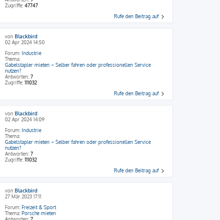
Zugriffe:
47747
Rufe den Beitrag auf
von
Blackbird
02 Apr 2024 14:50
Forum:
Industrie
Thema:
Gabelstapler mieten – Selber fahren oder professionellen Service
nutzen?
Antworten:
7
Zugriffe:
111032
Rufe den Beitrag auf
von
Blackbird
02 Apr 2024 14:09
Forum:
Industrie
Thema:
Gabelstapler mieten – Selber fahren oder professionellen Service
nutzen?
Antworten:
7
Zugriffe:
111032
Rufe den Beitrag auf
von
Blackbird
27 Mär 2023 17:11
Forum:
Freizeit & Sport
Thema:
Porsche mieten
Antworten:
7