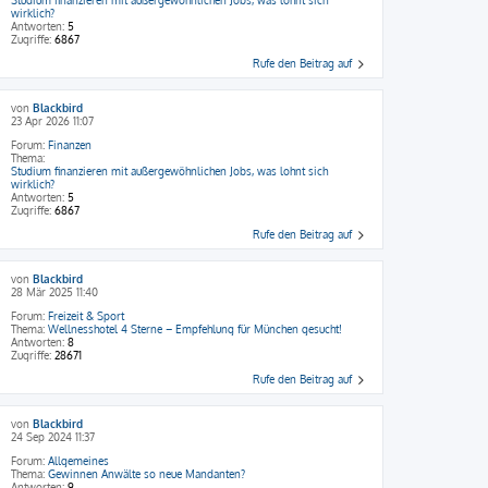
wirklich?
Antworten:
5
Zugriffe:
6867
Rufe den Beitrag auf
von
Blackbird
23 Apr 2026 11:07
Forum:
Finanzen
Thema:
Studium finanzieren mit außergewöhnlichen Jobs, was lohnt sich
wirklich?
Antworten:
5
Zugriffe:
6867
Rufe den Beitrag auf
von
Blackbird
28 Mär 2025 11:40
Forum:
Freizeit & Sport
Thema:
Wellnesshotel 4 Sterne – Empfehlung für München gesucht!
Antworten:
8
Zugriffe:
28671
Rufe den Beitrag auf
von
Blackbird
24 Sep 2024 11:37
Forum:
Allgemeines
Thema:
Gewinnen Anwälte so neue Mandanten?
Antworten:
9