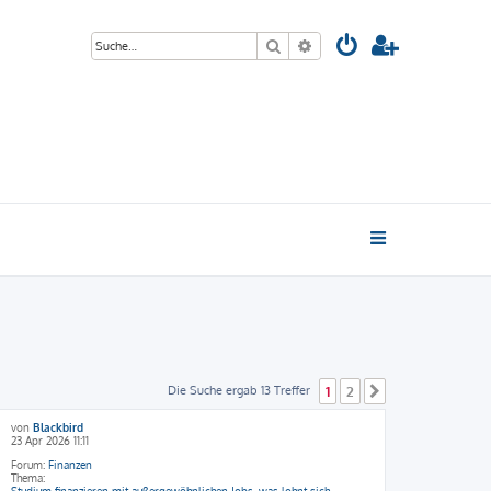
Suche
Erweiterte Suche
Die Suche ergab 13 Treffer
1
2
Nächste
von
Blackbird
23 Apr 2026 11:11
Forum:
Finanzen
Thema:
Studium finanzieren mit außergewöhnlichen Jobs, was lohnt sich