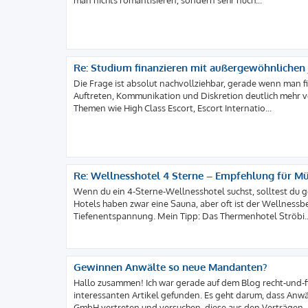
man nichts romantisieren, sondern sehr nüch...
Re: Studium finanzieren mit außergewöhnlichen J
Die Frage ist absolut nachvollziehbar, gerade wenn man fin
Auftreten, Kommunikation und Diskretion deutlich mehr v
Themen wie High Class Escort, Escort Internatio...
Re: Wellnesshotel 4 Sterne – Empfehlung für M
Wenn du ein 4-Sterne-Wellnesshotel suchst, solltest du ge
Hotels haben zwar eine Sauna, aber oft ist der Wellnessbe
Tiefenentspannung. Mein Tipp: Das Thermenhotel Ströbi..
Gewinnen Anwälte so neue Mandanten?
Hallo zusammen! Ich war gerade auf dem Blog recht-und-fi
interessanten Artikel gefunden. Es geht darum, dass An
GmbH vertreten und versuchen, diese aus den Verträgen..