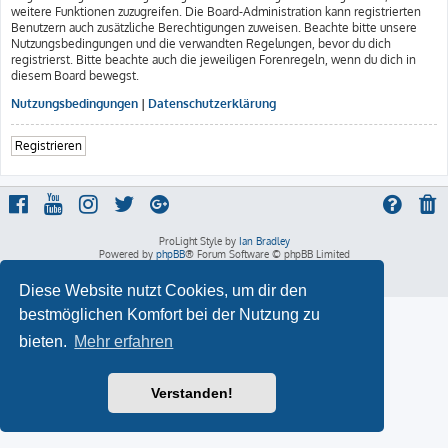
weitere Funktionen zuzugreifen. Die Board-Administration kann registrierten
Benutzern auch zusätzliche Berechtigungen zuweisen. Beachte bitte unsere
Nutzungsbedingungen und die verwandten Regelungen, bevor du dich
registrierst. Bitte beachte auch die jeweiligen Forenregeln, wenn du dich in
diesem Board bewegst.
Nutzungsbedingungen
|
Datenschutzerklärung
Registrieren
ProLight Style by
Ian Bradley
Powered by
phpBB
® Forum Software © phpBB Limited
Deutsche Übersetzung durch
phpBB.de
Datenschutz
|
Nutzungsbedingungen
Diese Website nutzt Cookies, um dir den
bestmöglichen Komfort bei der Nutzung zu
bieten.
Mehr erfahren
Verstanden!