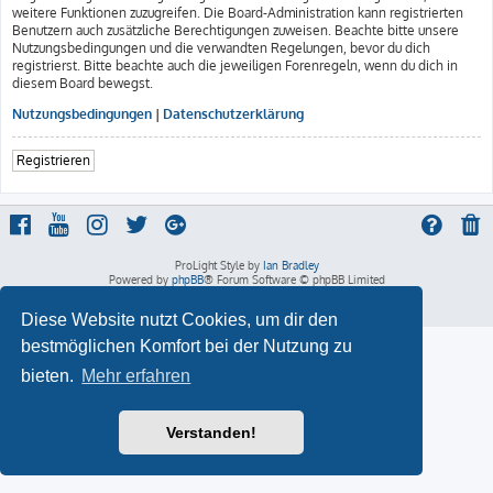
weitere Funktionen zuzugreifen. Die Board-Administration kann registrierten
Benutzern auch zusätzliche Berechtigungen zuweisen. Beachte bitte unsere
Nutzungsbedingungen und die verwandten Regelungen, bevor du dich
registrierst. Bitte beachte auch die jeweiligen Forenregeln, wenn du dich in
diesem Board bewegst.
Nutzungsbedingungen
|
Datenschutzerklärung
Registrieren
ProLight Style by
Ian Bradley
Powered by
phpBB
® Forum Software © phpBB Limited
Deutsche Übersetzung durch
phpBB.de
Datenschutz
|
Nutzungsbedingungen
Diese Website nutzt Cookies, um dir den
bestmöglichen Komfort bei der Nutzung zu
bieten.
Mehr erfahren
Verstanden!